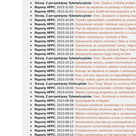
Teksty. Z perspektywy Tybetańczyków
:
Oser: Zmiana chińskiej polityk
Raporty HFPC
, 2013-11-02
:
Siedem lat więzienia za protesty w Kardze 
Raporty HFPC
, 2013-11-01
:
Nadzwyczajne środki kontroli pojazdów w K
Teksty. Z perspektywy Tybetańczyków
:
Oser: Zostawcie w spokoju kop
Raporty HFPC
, 2013-10-26
:
Czystka tybetańskich urzędników po prote
Raporty HFPC
, 2013-10-25
:
Zatrzymanie mniszki i młodego mężczyzny w
Raporty HFPC
, 2013-10-24
:
Pięć lat więzienia po samospaleniu w Ngab
Raporty HFPC
, 2013-10-23
:
Przedterminowe zwolnienie mnicha z Lucz
Raporty HFPC
, 2013-10-22
:
Kolejne zatrzymania i protesty w Driru
Raporty HFPC
, 2013-10-20
:
Zatrzymanie dwóch mnichów z Driru w Lhas
Raporty HFPC
, 2013-10-18
:
Zatrzymanie za „antychińskie” posty i zdjęci
Raporty HFPC
, 2013-10-16
:
Odmowa zawieszania chińskich flag w Cze
Raporty HFPC
, 2013-10-15
:
Zatrzymanie pisarza i jego kolegi w Driru
Teksty. Z perspektywy Tybetańczyków
:
Oser: Spowite szkarłatem sioł
Raporty HFPC
, 2013-10-13
:
Zatrzymanie mnicha, protest duchownych 
Raporty HFPC
, 2013-10-12
:
Doniesienia o czterech zabitych podczas pac
Raporty HFPC
, 2013-10-11
:
Dziesięć lat więzienia w związku z samosp
Raporty HFPC
, 2013-10-09
:
Dwa i pół roku więzienia za niepodległościo
Raporty HFPC
, 2013-10-08
:
Policja otwiera ogień do demonstrantów w D
Teksty. Z perspektywy Chińczyków
:
Bao Tong: Słowo na rocznicę Chiń
Raporty HFPC
, 2013-10-03
:
Masowy protest przeciwko chińskim flagom 
Raporty HFPC
, 2013-10-01
:
Władze zakazują pogrzebu po samospalen
Teksty. Z perspektywy Tybetańczyków
:
Oser: Grzebanie w telefonach
Raporty HFPC
, 2013-09-29
:
Samospalenie w Ngabie
Raporty HFPC
, 2013-09-28
:
Owacyjne powitanie skazanego za narysowa
Raporty HFPC
, 2013-09-25
:
Przedterminowo zwolniony więzień z Kardz
Raporty HFPC
, 2013-09-21
:
Władze odwołują konferencję o „postępowym
Raporty HFPC
, 2013-09-18
:
Wyroki mnichów klasztoru Łonpo w Serszul
Raporty HFPC
, 2013-09-17
:
Aresztowanie dwa lata po samospaleniu w
Raporty HFPC
, 2013-09-12
:
Skatowanie sześćdziesięcioletniego demons
Raporty HFPC
, 2013-09-11
:
Przedterminowe zwolnienie schorowanego 
Raporty HFPC
, 2013-09-10
:
Próba samobójstwa po fali zatrzymań w N