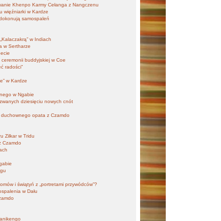
owanie Khenpo Karmy Cełanga z Nangczenu
u więźniarki w Kardze
 dokonują samospaleń
„Kalaczakrą” w Indiach
a w Sertharze
becie
 ceremonii buddyjskiej w Coe
ć radości”
ne” w Kardze
cznego w Ngabie
 zwanych dziesięciu nowych cnót
nu duchownego opata z Czamdo
 Zilkar w Tridu
 z Czamdo
nach
gabie
ngu
u
omów i świątyń z „portretami przywódców”?
ospalenia w Dału
Czamdo
Manikengo