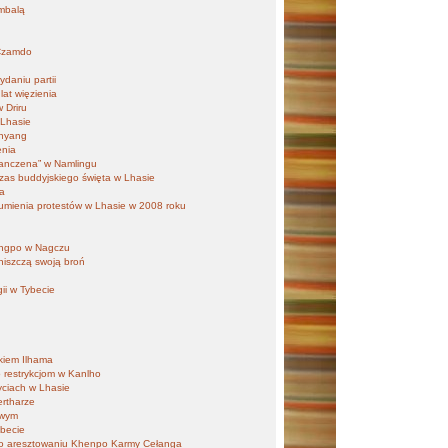
ambalą
 Czamdo
daniu partii
at więzienia
 Driru
 Lhasie
anyang
enia
Panczena” w Namlingu
zas buddyjskiego święta w Lhasie
ma
 tłumienia protestów w Lhasie w 2008 roku
ongpo w Nagczu
niszczą swoją broń
gii w Tybecie
nkiem Ilhama
 restrykcjom w Kanlho
yciach w Lhasie
rtharze
owym
ybecie
 po aresztowaniu Khenpo Karmy Cełanga