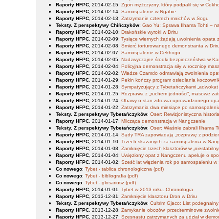
Raporty HFPC
, 2014-02-15
:
Zgon mężczyzny, który podpalił się w Cekh
Raporty HFPC
, 2014-02-14
:
Samospalenie w Ngabie
Raporty HFPC
, 2014-02-13
:
Zatrzymanie czterech mnichów w Sogu
Teksty. Z perspektywy Chińczyków
:
Gao Yu: Sprawa Ilhama Tohti – na
Raporty HFPC
, 2014-02-10
:
Drakońskie wyroki w Driru
Raporty HFPC
, 2014-02-09
:
Tysiące wiernych żądają uwolnienia opata
Raporty HFPC
, 2014-02-08
:
Śmierć torturowanego demonstranta w Drir
Raporty HFPC
, 2014-02-07
:
Samospalenie w Cekhogu
Raporty HFPC
, 2014-02-05
:
Nadzwyczajne środki bezpieczeństwa w Ka
Raporty HFPC
, 2014-02-04
:
Policyjna demonstracja siły w rocznicę ma
Raporty HFPC
, 2014-02-02
:
Władze Czamdo odmawiają zwolnienia opa
Raporty HFPC
, 2014-01-29
:
Pekin kończy program osiedlania koczown
Raporty HFPC
, 2014-01-28
:
Sympatyzujący z Tybetańczykami „adwokat 
Raporty HFPC
, 2014-01-25
:
Rozprawa z „ruchem jedności”, masowe za
Raporty HFPC
, 2014-01-24
:
Obawy o stan zdrowia uprowadzonego op
Raporty HFPC
, 2014-01-22
:
Zatrzymania dwa miesiące po samospaleni
Teksty. Z perspektywy Tybetańczyków
:
Oser: Rewizjonistyczna histor
Raporty HFPC
, 2014-01-17
:
Milcząca demonstracja w Nangczenie
Teksty. Z perspektywy Tybetańczyków
:
Oser: Właśnie zabrali Ilhama T
Raporty HFPC
, 2014-01-14
:
Sądy TRA zapowiadają „rozprawę z podziem
Raporty HFPC
, 2014-01-10
:
Trzech skazanych za samospalenia w San
Raporty HFPC
, 2014-01-08
:
Zamknięcie trzech klasztorów w „niestabilny
Raporty HFPC
, 2014-01-04
:
Uwięziony opat z Nangczenu apeluje o spo
Raporty HFPC
, 2014-01-02
:
Sześć lat więzienia rok po samospaleniu 
Co nowego
:
Tybet - tablica chronologiczna (pdf)
Co nowego
:
Tybet - bibliografia (pdf)
Co nowego
:
Tybet - glosariusz (pdf)
Raporty HFPC
, 2014-01-01
:
Tybet w 2013 roku. Chronologia
Raporty HFPC
, 2013-12-31
:
Zamknięcie klasztoru Dron w Driru
Teksty. Z perspektywy Tybetańczyków
:
Cultrim Gjaco: List pożegnalny
Raporty HFPC
, 2013-12-28
:
Zamykanie obozów, przedterminowe zwolni
Raporty HFPC
, 2013-12-27
:
Szesnastu zatrzymanych za udział w demon