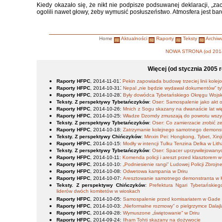
Kiedy okazało się, że nikt nie podpisze podsuwanej deklaracji, „zac
ogolili nawet głowy, żeby wymusić posłuszeństwo. Atmosfera jest bar
Home
Aktualności
Raporty
Teksty
Archiw
NOWA STRONA (od 2014
-->pl_PL.iso88592
Więcej (od stycznia 2005 r
:
Raporty HFPC
, 2014-11-01
Pekin zapowiada budowę trzeciej linii kole
:
Raporty HFPC
, 2014-10-31
Nepal „nie będzie wydawał dokumentów” 
:
Raporty HFPC
, 2014-10-28
Były dowódca Tybetańskiego Okręgu Wojsko
Teksty. Z perspektywy Tybetańczyków
:
Oser: Samospalenie jako akt 
Raporty HFPC
, 2014-10-26
:
Mnich z Sogu skazany na dwanaście lat wi
Raporty HFPC
, 2014-10-25
:
Władze Dzomdy zmuszają do powrotu wszy
Teksty. Z perspektywy Tybetańczyków
:
Oser: Co zamierzacie zrobić ze
Raporty HFPC
, 2014-10-18
:
Zatrzymanie kolejnego samotnego demons
Teksty. Z perspektywy Chińczyków
:
Minxin Pei: Hongkong, Tybet, Xinj
Raporty HFPC
, 2014-10-15
:
Modły w intencji Tulku Tenzina Delka w Lit
Teksty. Z perspektywy Tybetańczyków
:
Oser: Spacer uprzywilejowany
Raporty HFPC
, 2014-10-11
:
Komenda policji i areszt przed klasztorem 
Raporty HFPC
, 2014-10-10
:
„Podniesienie rangi” Ludowej Policji Zbrojn
Raporty HFPC
, 2014-10-08
:
Odwetowa kampania w Driru
Raporty HFPC
, 2014-10-07
:
Aresztowanie samotnego demonstranta w 
Teksty. Z perspektywy Chińczyków
:
Prefektura Ngari Tybetański
liderów dwóch komitetów w wioskach
Raporty HFPC
, 2014-10-05
:
Samospalenie przed komisariatem w Gade
Raporty HFPC
, 2014-10-03
:
„Nieformalne rozmowy” o pielgrzymce Dalaj
Raporty HFPC
, 2014-09-28
:
Wymuszone „świętowanie” w Driru
Raporty HFPC
, 2014-09-24
:
Ilham Tohti skazany na dożywocie