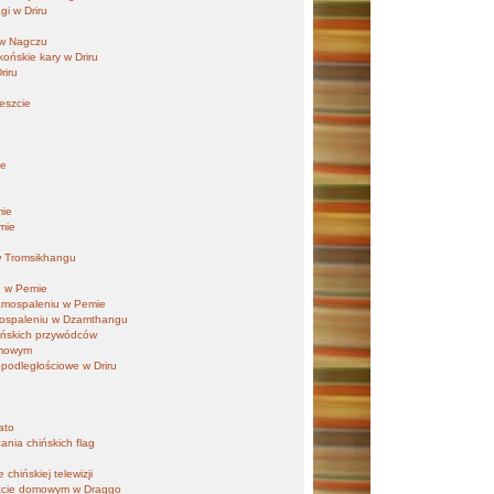
gi w Driru
 w Nagczu
ońskie kary w Driru
riru
eszcie
ie
u
mie
mie
w Tromsikhangu
u w Pemie
amospaleniu w Pemie
amospaleniu w Dzamthangu
hińskich przywódców
omowym
epodległościowe w Driru
ato
ania chińskich flag
chińskiej telewizji
eszcie domowym w Draggo