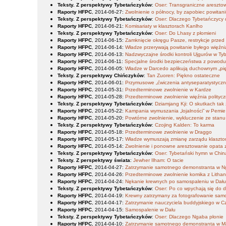
Teksty. Z perspektywy Tybetańczyków
:
Oser: Transgraniczne areszt
Raporty HFPC
, 2014-06-27
:
Zwolnienie o północy, by zapobiec powitani
Teksty. Z perspektywy Tybetańczyków
:
Oser: Dlaczego Tybetańczycy
Raporty HFPC
, 2014-06-21
:
Komisariaty w klasztorach Kanlho
Teksty. Z perspektywy Tybetańczyków
:
Oser: Do Lhasy z płomieni
Raporty HFPC
, 2014-06-15
:
Zamknięcie okręgu Pasze, restrykcje przed 
Raporty HFPC
, 2014-06-14
:
Władze przerywają powitanie byłego więźni
Raporty HFPC
, 2014-06-13
:
Nadzwyczajne środki kontroli Ujgurów w Ty
Raporty HFPC
, 2014-06-11
:
Specjalne środki bezpieczeństwa z powodu
Raporty HFPC
, 2014-06-05
:
Władze w Darcedo aplikują duchownym „pię
Teksty. Z perspektywy Chińczyków
:
Tan Zuoren: Piękno ostateczne
Raporty HFPC
, 2014-06-01
:
Przymusowe „ćwiczenia antyseparatystycz
Raporty HFPC
, 2014-05-31
:
Przedterminowe zwolnienie w Kardze
Raporty HFPC
, 2014-05-28
:
Przedterminowe zwolnienie więźnia polity
Teksty. Z perspektywy Tybetańczyków
:
Dziamjang Kji: O skutkach tak
Raporty HFPC
, 2014-05-22
:
Kampania wymuszania „lojalności” w Pemie
Raporty HFPC
, 2014-05-20
:
Powtórne zwolnienie, wykluczenie ze sta
Teksty. Z perspektywy Tybetańczyków
:
Czojing Kalden: To karma
Raporty HFPC
, 2014-05-18
:
Przedterminowe zwolnienie w Draggo
Raporty HFPC
, 2014-05-17
:
Władze wymuszają zmianę zarządu klasztoru
Raporty HFPC
, 2014-05-14
:
Zwolnienie i ponowne aresztowanie opata
Teksty. Z perspektywy Tybetańczyków
:
Oser: Tybetański hymn w Chi
Teksty. Z perspektywy świata
:
Jewher Ilham: O tacie
Raporty HFPC
, 2014-04-27
:
Zatrzymanie samotnego demonstranta w N
Raporty HFPC
, 2014-04-26
:
Przedterminowe zwolnienie komika z Litha
Raporty HFPC
, 2014-04-24
:
Nękanie krewnych po samospaleniu w Dał
Teksty. Z perspektywy Tybetańczyków
:
Oser: Po co wpychają się do d
Raporty HFPC
, 2014-04-19
:
Krewny zatrzymany za fotografowanie sam
Raporty HFPC
, 2014-04-17
:
Zatrzymanie nauczyciela buddyjskiego w 
Raporty HFPC
, 2014-04-15
:
Samospalenie w Dału
Teksty. Z perspektywy Tybetańczyków
:
Oser: Dlaczego Ngaba płonie
Raporty HFPC
, 2014-04-10
:
Zatrzymanie samotnego demonstranta w 