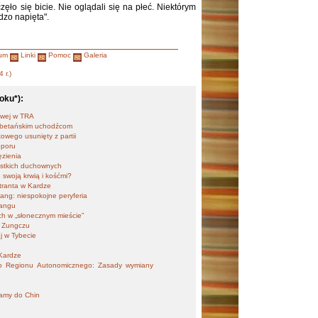
zęło się bicie. Nie oglądali się na płeć. Niektórym
dzo napięta".
um
Linki
Pomoc
Galeria
 r.)
oku*):
jowej w TRA
tybetańskim uchodźcom
wego usunięty z partii
oporu
ęzienia
stkich duchownych
 swoją krwią i kośćmi?
tranta w Kardze
iang: niespokojne peryferia
hangu
ch w „słonecznym mieście”
w Zungczu
ej w Tybecie
Kardze
ego Regionu Autonomicznego: Zasady wymiany
lamy do Chin