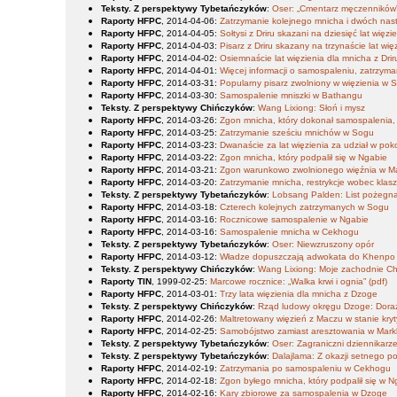
Teksty. Z perspektywy Tybetańczyków
:
Oser: „Cmentarz męczenników”
Raporty HFPC
, 2014-04-06
:
Zatrzymanie kolejnego mnicha i dwóch nas
Raporty HFPC
, 2014-04-05
:
Sołtysi z Driru skazani na dziesięć lat więzi
Raporty HFPC
, 2014-04-03
:
Pisarz z Driru skazany na trzynaście lat wię
Raporty HFPC
, 2014-04-02
:
Osiemnaście lat więzienia dla mnicha z Drir
Raporty HFPC
, 2014-04-01
:
Więcej informacji o samospaleniu, zatrzym
Raporty HFPC
, 2014-03-31
:
Popularny pisarz zwolniony w więzienia w 
Raporty HFPC
, 2014-03-30
:
Samospalenie mniszki w Bathangu
Teksty. Z perspektywy Chińczyków
:
Wang Lixiong: Słoń i mysz
Raporty HFPC
, 2014-03-26
:
Zgon mnicha, który dokonał samospalenia
Raporty HFPC
, 2014-03-25
:
Zatrzymanie sześciu mnichów w Sogu
Raporty HFPC
, 2014-03-23
:
Dwanaście za lat więzienia za udział w po
Raporty HFPC
, 2014-03-22
:
Zgon mnicha, który podpalił się w Ngabie
Raporty HFPC
, 2014-03-21
:
Zgon warunkowo zwolnionego więźnia w M
Raporty HFPC
, 2014-03-20
:
Zatrzymanie mnicha, restrykcje wobec klas
Teksty. Z perspektywy Tybetańczyków
:
Lobsang Palden: List pożegn
Raporty HFPC
, 2014-03-18
:
Czterech kolejnych zatrzymanych w Sogu
Raporty HFPC
, 2014-03-16
:
Rocznicowe samospalenie w Ngabie
Raporty HFPC
, 2014-03-16
:
Samospalenie mnicha w Cekhogu
Teksty. Z perspektywy Tybetańczyków
:
Oser: Niewzruszony opór
Raporty HFPC
, 2014-03-12
:
Władze dopuszczają adwokata do Khenpo
Teksty. Z perspektywy Chińczyków
:
Wang Lixiong: Moje zachodnie Ch
Raporty TIN
, 1999-02-25
:
Marcowe rocznice: „Walka krwi i ognia” (pdf)
Raporty HFPC
, 2014-03-01
:
Trzy lata więzienia dla mnicha z Dzoge
Teksty. Z perspektywy Chińczyków
:
Rząd ludowy okręgu Dzoge: Dora
Raporty HFPC
, 2014-02-26
:
Maltretowany więzień z Maczu w stanie kry
Raporty HFPC
, 2014-02-25
:
Samobójstwo zamiast aresztowania w Mar
Teksty. Z perspektywy Tybetańczyków
:
Oser: Zagraniczni dziennikarze
Teksty. Z perspektywy Tybetańczyków
:
Dalajlama: Z okazji setnego p
Raporty HFPC
, 2014-02-19
:
Zatrzymania po samospaleniu w Cekhogu
Raporty HFPC
, 2014-02-18
:
Zgon byłego mnicha, który podpalił się w N
Raporty HFPC
, 2014-02-16
:
Kary zbiorowe za samospalenia w Dzoge