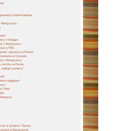
ogu
jnowszy w litanii błędów
 z Nangczenu
u
rdze
sakry w Draggo
ta z Nangczenu
ików w TRA
praw” skazany w Pekinie
trzymania w Czamdo
ata z Nangczenu
u mnicha w Pemie
ia „byłego yamenu”
ohti
iem religijnym”
gczu
m” Driru
kój
w Sangczu
enia w Qinghai i Gansu
stracji w Nangczenie