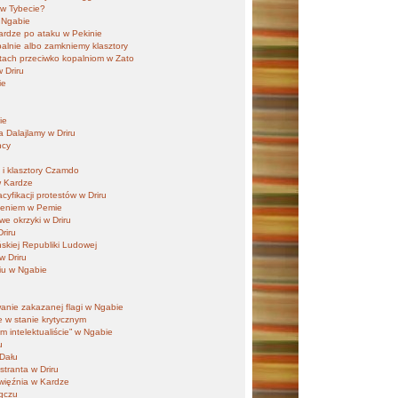
i w Tybecie?
i Ngabie
ardze po ataku w Pekinie
alnie albo zamkniemy klasztory
stach przeciwko kopalniom w Zato
 Driru
ie
u
ie
a Dalajlamy w Driru
ncy
a i klasztory Czamdo
w Kardze
yfikacji protestów w Driru
aleniem w Pemie
we okrzyki w Driru
riru
skiej Republiki Ludowej
w Driru
iu w Ngabie
nie zakazanej flagi w Ngabie
e w stanie krytycznym
 intelektualiście” w Ngabie
u
 Dału
tranta w Driru
więźnia w Kardze
agczu