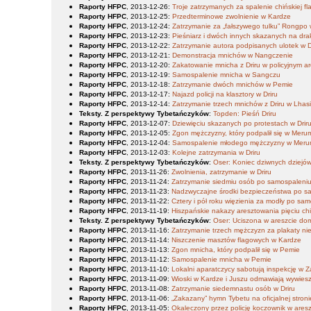
Raporty HFPC
, 2013-12-26
:
Troje zatrzymanych za spalenie chińskiej fla
Raporty HFPC
, 2013-12-25
:
Przedterminowe zwolnienie w Kardze
Raporty HFPC
, 2013-12-24
:
Zatrzymanie za „fałszywego tulku” Rongpo
Raporty HFPC
, 2013-12-23
:
Pieśniarz i dwóch innych skazanych na drak
Raporty HFPC
, 2013-12-22
:
Zatrzymanie autora podpisanych ulotek w D
Raporty HFPC
, 2013-12-21
:
Demonstracja mnichów w Nangczenie
Raporty HFPC
, 2013-12-20
:
Zakatowanie mnicha z Driru w policyjnym ar
Raporty HFPC
, 2013-12-19
:
Samospalenie mnicha w Sangczu
Raporty HFPC
, 2013-12-18
:
Zatrzymanie dwóch mnichów w Pemie
Raporty HFPC
, 2013-12-17
:
Najazd policji na klasztory w Driru
Raporty HFPC
, 2013-12-14
:
Zatrzymanie trzech mnichów z Driru w Lhas
Teksty. Z perspektywy Tybetańczyków
:
Topden: Pieśń Driru
Raporty HFPC
, 2013-12-07
:
Dziewięciu skazanych po protestach w Drir
Raporty HFPC
, 2013-12-05
:
Zgon mężczyzny, który podpalił się w Meru
Raporty HFPC
, 2013-12-04
:
Samospalenie młodego mężczyzny w Meru
Raporty HFPC
, 2013-12-03
:
Kolejne zatrzymania w Driru
Teksty. Z perspektywy Tybetańczyków
:
Oser: Koniec dziwnych dziejó
Raporty HFPC
, 2013-11-26
:
Zwolnienia, zatrzymanie w Driru
Raporty HFPC
, 2013-11-24
:
Zatrzymanie siedmiu osób po samospaleni
Raporty HFPC
, 2013-11-23
:
Nadzwyczajne środki bezpieczeństwa po s
Raporty HFPC
, 2013-11-22
:
Cztery i pół roku więzienia za modły po s
Raporty HFPC
, 2013-11-19
:
Hiszpańskie nakazy aresztowania pięciu c
Teksty. Z perspektywy Tybetańczyków
:
Oser: Uciszona w areszcie d
Raporty HFPC
, 2013-11-16
:
Zatrzymanie trzech mężczyzn za plakaty ni
Raporty HFPC
, 2013-11-14
:
Niszczenie masztów flagowych w Kardze
Raporty HFPC
, 2013-11-13
:
Zgon mnicha, który podpalił się w Pemie
Raporty HFPC
, 2013-11-12
:
Samospalenie mnicha w Pemie
Raporty HFPC
, 2013-11-10
:
Lokalni aparatczycy sabotują inspekcję w Z
Raporty HFPC
, 2013-11-09
:
Wioski w Kardze i Juszu odmawiają wywiesz
Raporty HFPC
, 2013-11-08
:
Zatrzymanie siedemnastu osób w Driru
Raporty HFPC
, 2013-11-06
:
„Zakazany” hymn Tybetu na oficjalnej stronie 
Raporty HFPC
, 2013-11-05
:
Okaleczony przez policję koczownik w ar