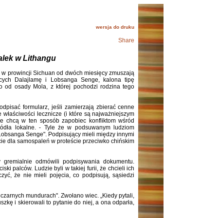
wersja do druku
Share
alek w Lithangu
i) w prowincji Sichuan od dwóch miesięcy zmuszają
ących Dalajlamę i Lobsanga Senge, kalona tipę
ęto od osady Mola, z której pochodzi rodzina tego
dpisać formularz, jeśli zamierzają zbierać cenne
 właściwości lecznicze (i które są najważniejszym
że chcą w ten sposób zapobiec konfliktom wśród
ródła lokalne. - Tyle że w podsuwanym ludziom
 Lobsanga Senge". Podpisujący mieli między innymi
cie dla samospaleń w proteście przeciwko chińskim
y gremialnie odmówili podpisywania dokumentu.
 palców. Ludzie byli w takiej furii, że chcieli ich
yć, że nie mieli pojęcia, co podpisują, sąsiedzi
.
 czarnych mundurach". Zwołano wiec. „Kiedy pytali,
szkę i skierowali to pytanie do niej, a ona odparła,