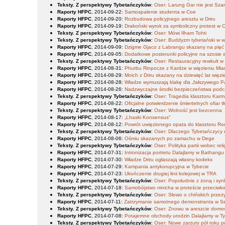
Teksty. Z perspektywy Tybetańczyków
:
Oser: Larung Gar nie jest Sz
Raporty HFPC
, 2014-09-22
:
Samospalenie studenta w Coe
Raporty HFPC
, 2014-09-20
:
Rozbudowa policyjnego aresztu w Driru
Raporty HFPC
, 2014-09-19
:
Drakoński wyrok za symboliczny protest w
Teksty. Z perspektywy Tybetańczyków
:
Oser: Mówi Ilham Tohti
Teksty. Z perspektywy Tybetańczyków
:
Oser: Buddyzm tybetański w wy
Raporty HFPC
, 2014-09-09
:
Dzigme Gjaco z Labrangu skazany na pięć l
Raporty HFPC
, 2014-09-05
:
Dodatkowe posterunki policyjne na szosie w
Teksty. Z perspektywy Tybetańczyków
:
Oser: Restauracyjny rewkult w
Raporty HFPC
, 2014-08-31
:
Phurbu Rinpocze z Kardze w więzieniu Mi
Raporty HFPC
, 2014-08-29
:
Mnich z Driru skazany na dziewięć lat więzi
Raporty HFPC
, 2014-08-28
:
Władze wymuszają klakę dla „fałszywego 
Raporty HFPC
, 2014-08-26
:
Nadzwyczajne środki bezpieczeństwa podc
Teksty. Z perspektywy Tybetańczyków
:
Oser: Tragedia klasztoru Kar
Raporty HFPC
, 2014-08-22
:
Oficjalne potwierdzenie śmiertelnych ofiar
Teksty. Z perspektywy Tybetańczyków
:
Oser: Wolność jest bezcenna
Raporty HFPC
, 2014-08-17
:
„Lhaski Konsensus”
Raporty HFPC
, 2014-08-12
:
Powrót uwięzionego opata do klasztoru R
Teksty. Z perspektywy Tybetańczyków
:
Oser: Dlaczego Tybetańczycy 
Raporty HFPC
, 2014-08-06
:
Ośmiu skazanych po zamachu w Dege
Teksty. Z perspektywy Tybetańczyków
:
Oser: Polityka partii wobec reli
Raporty HFPC
, 2014-07-31
:
Intronizacja portretu Dalajlamy w Bathangu
Raporty HFPC
, 2014-07-30
:
Władze Driru ogłaszają własny kodeks
Raporty HFPC
, 2014-07-29
:
Kampania antykorupcyjna w Tybecie
Raporty HFPC
, 2014-07-23
:
Ukończenie drugiej linii kolejowej w TRA
Teksty. Z perspektywy Tybetańczyków
:
Oser: Popołudnie z żoną i sy
Raporty HFPC
, 2014-07-18
:
Samobójstwo mnicha w proteście przeciwko
Teksty. Z perspektywy Tybetańczyków
:
Oser: Słowo o chińskich przeż
Raporty HFPC
, 2014-07-11
:
Zatrzymanie samotnego demonstranta w Se
Teksty. Z perspektywy Tybetańczyków
:
Oser: Znowu w areszcie dom
Raporty HFPC
, 2014-07-08
:
Potajemne obchody urodzin Dalajlamy w T
Teksty. Z perspektywy Tybetańczyków
:
Oser: Nowe zarzuty pół roku