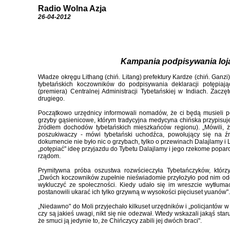
Radio Wolna Azja
26-04-2012
Kampania podpisywania loj
Władze okręgu Lithang (chiń. Litang) prefektury Kardze (chiń. Ganz
tybetańskich koczowników do podpisywania deklaracji potępiaj
(premiera) Centralnej Administracji Tybetańskiej w Indiach. Zacz
drugiego.
Początkowo urzędnicy informowali nomadów, że ci będą musieli po
grzyby gąsienicowe, którym tradycyjna medycyna chińska przypisuje
źródłem dochodów tybetańskich mieszkańców regionu). „Mówili, 
poszukiwaczy - mówi tybetański uchodźca, powołujący się na ź
dokumencie nie było nic o grzybach, tylko o przewinach Dalajlamy i
„potępiać" ideę przyjazdu do Tybetu Dalajlamy i jego rzekome popar
rządom.
Prymitywna próba oszustwa rozwścieczyła Tybetańczyków, którz
„Dwóch koczowników zupełnie nieświadomie przyłożyło pod nim odciski
wykluczyć ze społeczności. Kiedy udało się im wreszcie wytłumacz
postanowili ukarać ich tylko grzywną w wysokości pięciuset yuanów"
„Niedawno" do Moli przyjechało kilkuset urzędników i „policjantów w
czy są jakieś uwagi, nikt się nie odezwał. Wtedy wskazali jakąś staru
że smuci ją jedynie to, że Chińczycy zabili jej dwóch braci".