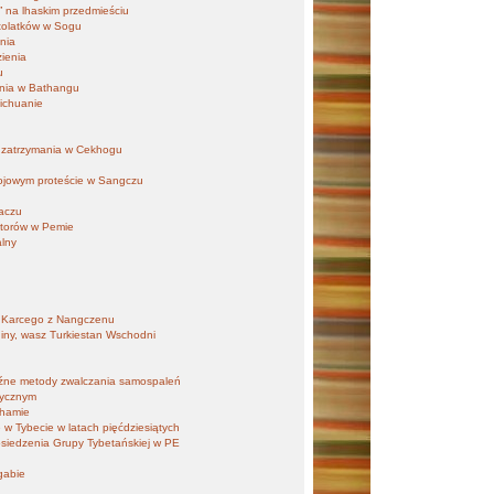
 na lhaskim przedmieściu
tolatków w Sogu
enia
zienia
u
ania w Bathangu
Sichuanie
, zatrzymania w Cekhogu
kojowym proteście w Sangczu
aczu
ztorów w Pemie
alny
 Karcego z Nangczenu
iny, wasz Turkiestan Wschodni
źne metody zwalczania samospaleń
tycznym
khamie
 w Tybecie w latach pięćdziesiątych
osiedzenia Grupy Tybetańskiej w PE
gabie