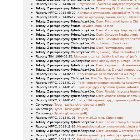
Raporty HFPC
, 2014-06-01
:
Przymusowe „ćwiczenia antyseparatystycz
Teksty. Z perspektywy Tybetańczyków
:
Dziamjang Kji: O skutkach tak
Raporty HFPC
, 2014-05-22
:
Kampania wymuszania „lojalności” w Pemie
Raporty HFPC
, 2014-05-17
:
Władze wymuszają zmianę zarządu klasztoru
Teksty. Z perspektywy Tybetańczyków
:
Oser: Tybetański hymn w Chi
Teksty. Z perspektywy świata
:
Jewher Ilham: O tacie
Teksty. Z perspektywy Tybetańczyków
:
Oser: Po co wpychają się do d
Teksty. Z perspektywy Tybetańczyków
:
Oser: Dlaczego Ngaba płonie
Teksty. Z perspektywy Tybetańczyków
:
Oser: „Cmentarz męczenników”
Teksty. Z perspektywy Chińczyków
:
Wang Lixiong: Słoń i mysz
Teksty. Z perspektywy Tybetańczyków
:
Oser: Niewzruszony opór
Teksty. Z perspektywy Chińczyków
:
Wang Lixiong: Moje zachodnie Ch
Raporty TIN
, 1999-02-25
:
Marcowe rocznice: „Walka krwi i ognia” (pdf)
Teksty. Z perspektywy Chińczyków
:
Rząd ludowy okręgu Dzoge: Dora
Teksty. Z perspektywy Tybetańczyków
:
Oser: Zagraniczni dziennikarze
Teksty. Z perspektywy Tybetańczyków
:
Dalajlama: Z okazji setnego p
Raporty HFPC
, 2014-02-16
:
Kary zbiorowe za samospalenia w Dzoge
Teksty. Z perspektywy Chińczyków
:
Gao Yu: Sprawa Ilhama Tohti – na
Raporty HFPC
, 2014-01-29
:
Pekin kończy program osiedlania koczown
Raporty HFPC
, 2014-01-28
:
Sympatyzujący z Tybetańczykami „adwokat 
Teksty. Z perspektywy Tybetańczyków
:
Oser: Rewizjonistyczna histor
Teksty. Z perspektywy Tybetańczyków
:
Oser: Właśnie zabrali Ilhama T
Raporty HFPC
, 2014-01-14
:
Sądy TRA zapowiadają „rozprawę z podziem
Co nowego
:
Tybet - tablica chronologiczna (pdf)
Co nowego
:
Tybet - bibliografia (pdf)
Co nowego
:
Tybet - glosariusz (pdf)
Raporty HFPC
, 2014-01-01
:
Tybet w 2013 roku. Chronologia
Teksty. Z perspektywy Tybetańczyków
:
Oser: Koniec dziwnych dziejó
Raporty HFPC
, 2013-11-19
:
Hiszpańskie nakazy aresztowania pięciu c
Teksty. Z perspektywy Tybetańczyków
:
Oser: Uciszona w areszcie d
Raporty HFPC
, 2013-11-10
:
Lokalni aparatczycy sabotują inspekcję w Z
Raporty HFPC
, 2013-11-09
:
Wioski w Kardze i Juszu odmawiają wywiesz