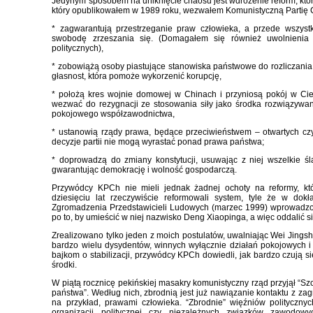
Jedynym sposobem na uniknięcie chaosu jest wdrożenie reform, któ
który opublikowałem w 1989 roku, wezwałem Komunistyczną Partię Ch
* zagwarantują przestrzeganie praw człowieka, a przede wszys
swobodę zrzeszania się. (Domagałem się również uwolnienia 
politycznych),
* zobowiążą osoby piastujące stanowiska państwowe do rozliczania s
głasnost, która pomoże wykorzenić korupcję,
* położą kres wojnie domowej w Chinach i przyniosą pokój w Cie
wezwać do rezygnacji ze stosowania siły jako środka rozwiązywan
pokojowego współzawodnictwa,
* ustanowią rządy prawa, będące przeciwieństwem – otwartych czy
decyzje partii nie mogą wyrastać ponad prawa państwa;
* doprowadzą do zmiany konstytucji, usuwając z niej wszelkie śla
gwarantując demokrację i wolność gospodarczą.
Przywódcy KPCh nie mieli jednak żadnej ochoty na reformy, któ
dziesięciu lat rzeczywiście reformowali system, tyle że w dok
Zgromadzenia Przedstawicieli Ludowych (marzec 1999) wprowadzono,
po to, by umieścić w niej nazwisko Deng Xiaopinga, a więc oddalić s
Zrealizowano tylko jeden z moich postulatów, uwalniając Wei Jingsh
bardzo wielu dysydentów, winnych wyłącznie działań pokojowych 
bajkom o stabilizacji, przywódcy KPCh dowiedli, jak bardzo czują si
środki.
W piątą rocznicę pekińskiej masakry komunistyczny rząd przyjął “S
państwa”. Według nich, zbrodnią jest już nawiązanie kontaktu z za
na przykład, prawami człowieka. “Zbrodnie” więźniów polityczny
organizacji politycznej czy niezależnych związków zawodow