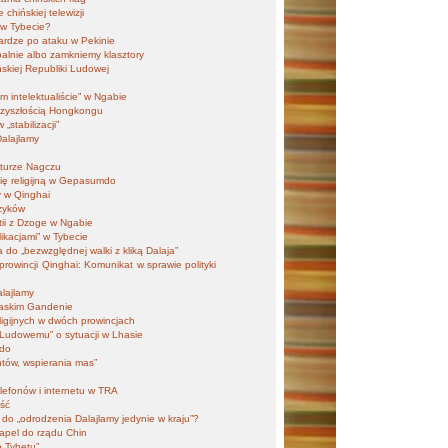
chińskiej telewizji
i w Tybecie?
ardze po ataku w Pekinie
alnie albo zamkniemy klasztory
skiej Republiki Ludowej
 intelektualiście” w Ngabie
przyszłością Hongkongu
„stabilizacji”
Dalajlamy
kturze Nagczu
ię religijną w Gepasumdo
y w Qinghai
zyków
tii z Dzoge w Ngabie
likacjami” w Tybecie
do „bezwzględnej walki z kliką Dalaja”
 prowincji Qinghai: Komunikat w sprawie polityki
alajlamy
lhaskim Gandenie
eligijnych w dwóch prowincjach
 Ludowemu” o sytuacji w Lhasie
mdo
tów, wspierania mas”
elefonów i internetu w TRA
ść
do „odrodzenia Dalajlamy jedynie w kraju”?
apel do rządu Chin
o Tybetu”