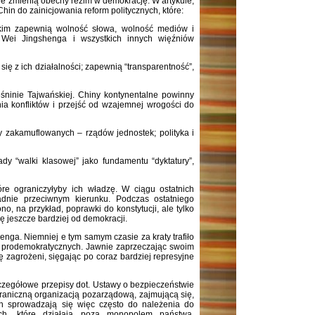
re zmienią obecny reżim w demokrację. W artykule,
in do zainicjowania reform politycznych, które:
tkim zapewnią wolność słowa, wolność mediów i
Wei Jingshenga i wszystkich innych więźniów
ię z ich działalności; zapewnią “transparentność”,
śninie Tajwańskiej. Chiny kontynentalne powinny
ia konfliktów i przejść od wzajemnej wrogości do
 zakamuflowanych – rządów jednostek; polityka i
dy “walki klasowej” jako fundamentu “dyktatury”,
re ograniczyłyby ich władzę. W ciągu ostatnich
ładnie przeciwnym kierunku. Podczas ostatniego
 na przykład, poprawki do konstytucji, ale tylko
ię jeszcze bardziej od demokracji.
enga. Niemniej e tym samym czasie za kraty trafiło
i prodemokratycznych. Jawnie zaprzeczając swoim
ę zagrożeni, sięgając po coraz bardziej represyjne
zczegółowe przepisy dot. Ustawy o bezpieczeństwie
graniczną organizacją pozarządową, zajmującą się,
ch sprowadzają się więc często do należenia do
ych, które działają poza monopolem państwa,