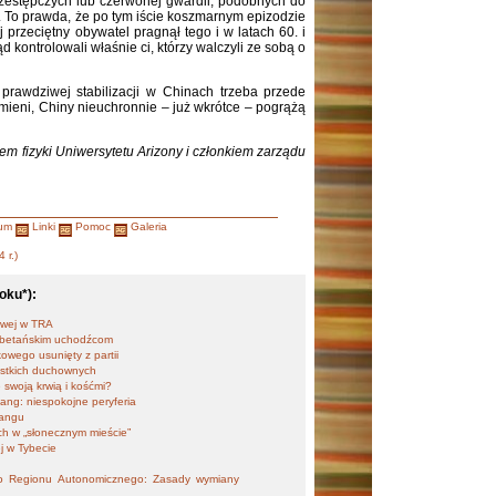
rzestępczych lub czerwonej gwardii, podobnych do
e. To prawda, że po tym iście koszmarnym epizodzie
j przeciętny obywatel pragnął tego i w latach 60. i
d kontrolowali właśnie ci, którzy walczyli ze sobą o
o prawdziwej stabilizacji w Chinach trzeba przede
zmieni, Chiny nieuchronnie – już wkrótce – pogrążą
m fizyki Uniwersytetu Arizony i członkiem zarządu
um
Linki
Pomoc
Galeria
 r.)
oku*):
jowej w TRA
tybetańskim uchodźcom
wego usunięty z partii
stkich duchownych
 swoją krwią i kośćmi?
iang: niespokojne peryferia
hangu
ch w „słonecznym mieście”
ej w Tybecie
ego Regionu Autonomicznego: Zasady wymiany