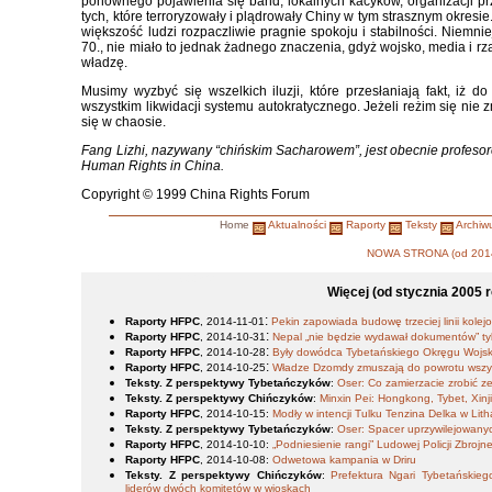
ponownego pojawienia się band, lokalnych kacyków, organizacji p
tych, które terroryzowały i plądrowały Chiny w tym strasznym okresi
większość ludzi rozpaczliwie pragnie spokoju i stabilności. Niemnie
70., nie miało to jednak żadnego znaczenia, gdyż wojsko, media i rzą
władzę.
Musimy wyzbyć się wszelkich iluzji, które przesłaniają fakt, iż d
wszystkim likwidacji systemu autokratycznego. Jeżeli reżim się nie 
się w chaosie.
Fang Lizhi, nazywany “chińskim Sacharowem”, jest obecnie profesore
Human Rights in China.
Copyright © 1999 China Rights Forum
Home
Aktualności
Raporty
Teksty
Archiw
NOWA STRONA (od 2014
-->pl_PL.iso88592
Więcej (od stycznia 2005 r
:
Raporty HFPC
, 2014-11-01
Pekin zapowiada budowę trzeciej linii kole
:
Raporty HFPC
, 2014-10-31
Nepal „nie będzie wydawał dokumentów” 
:
Raporty HFPC
, 2014-10-28
Były dowódca Tybetańskiego Okręgu Wojsko
:
Raporty HFPC
, 2014-10-25
Władze Dzomdy zmuszają do powrotu wszy
Teksty. Z perspektywy Tybetańczyków
:
Oser: Co zamierzacie zrobić ze
Teksty. Z perspektywy Chińczyków
:
Minxin Pei: Hongkong, Tybet, Xinj
Raporty HFPC
, 2014-10-15
:
Modły w intencji Tulku Tenzina Delka w Lit
Teksty. Z perspektywy Tybetańczyków
:
Oser: Spacer uprzywilejowany
Raporty HFPC
, 2014-10-10
:
„Podniesienie rangi” Ludowej Policji Zbrojn
Raporty HFPC
, 2014-10-08
:
Odwetowa kampania w Driru
Teksty. Z perspektywy Chińczyków
:
Prefektura Ngari Tybetański
liderów dwóch komitetów w wioskach