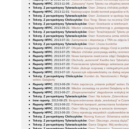
Raporty HFPC
, 2013-11-06
:
„Zakazany” hymn Tybetu na oficjalnej stronie 
Teksty. Z perspektywy Tybetańczyków
:
Oser: Zmiana chińskiej polityk
Raporty HFPC
, 2013-11-01
:
Nadzwyczajne środki kontroli pojazdów w K
Teksty. Z perspektywy Tybetańczyków
:
Oser: Zostawcie w spokoju kop
Teksty. Z perspektywy Chińczyków
:
Bao Tong: Słowo na rocznicę Chiń
Teksty. Z perspektywy Tybetańczyków
:
Oser: Grzebanie w telefonach
Raporty HFPC
, 2013-09-21
:
Władze odwołują konferencję o „postępowym
Teksty. Z perspektywy Tybetańczyków
:
Oser: Teraźniejszość Tybetu 
Teksty. Z perspektywy Tybetańczyków
:
Oser: Kosztowna armia stróżów 
Raporty HFPC
, 2013-07-31
:
Zatrzymanie i deportacja z TRA za zdjęcia 
Teksty. Z perspektywy Tybetańczyków
:
Oser: Lhasa bunkrów
Raporty HFPC
, 2013-07-27
:
Oficjalna inauguracja okręgu Conji w prefe
Raporty HFPC
, 2013-07-25
:
Władze chińskie przerywają wielką ceremon
Raporty HFPC
, 2013-07-23
:
Nowa kampania zwalczania zdjęć Dalajlam
Raporty HFPC
, 2013-07-22
:
Obchody „autonomii” Kanlho bez Tybetańc
Raporty HFPC
, 2013-07-20
:
Przeniesienie tybetańskiego sekretarza par
Raporty HFPC
, 2013-07-18
:
Pekin „ślubuje rozprawę z nielegalnymi pub
Raporty HFPC
, 2013-07-10
:
Aparatczyk odpowiedzialny za dialog wzywa 
Teksty. Z perspektywy Chińczyków
:
Komitet ds. Narodowości i Religii
wobec Dalajlamy
Raporty HFPC
, 2013-06-29
:
Pekin zaprzecza „zmianie polityki” wobec D
Raporty HFPC
, 2013-06-28
:
Władze zezwalają na portret Dalajlamy w 
Raporty HFPC
, 2013-06-27
:
„Eksperymentalne” złagodzenie restrykcji r
Teksty. Z perspektywy Tybetańczyków
:
Oser: Na kolanie „Dziennikowi
Inne raporty
, 2013-06-25
:
Bezprecedensowa skala „reedukacji” w Cza
Raporty HFPC
, 2013-06-22
:
Półmetek kampanii „wzmacniania fundamen
Raporty HFPC
, 2013-06-21
:
Oser i Wang Lixiong w areszcie domowym
Raporty HFPC
, 2013-06-20
:
Chiny rejestrują wszystkich użytkowników t
Teksty. Z perspektywy Chińczyków
:
Murong Xuecun: Gówniana wolno
Teksty. Z perspektywy Tybetańczyków
:
Oser: Dlaczego „muszą dążyć” 
Teksty. Z perspektywy Tybetańczyków
:
Garce Dzigme: Mój serdeczny 
Teksty. Z perspektywy Tybetańczyków
:
Oser: Tajemnica „Tajemniczeg