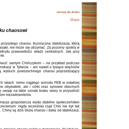
wersja do druku
Share
y ku chaosowi
 przyszłego chaosu. Iluzoryczna stabilizacja, którą
asakr, nie może się utrzymać. Za pozorny spokój w
icytu prawowitości władz centralnych. Jak przy
nki.
zapłacić samym Chińczykom – na przykład podczas
stracji w Tybecie – ani nawet o tysiące więźniów
nią wybuch powszechnego chaosu poprzedzający
h latach: mimo ciągłego wzrostu PKB w ostatniej
nie obywatele, ale i córki oraz synowie obecnych
ę uwagi na takie oznaki braku wiary w przyszłość
hom niezadowolenia.
rmacja gospodarcza wyda stabilne społeczeństwo
zeciwnym: nigdy wcześniej rząd Chin nie był tak
iny są dziś bliżej chaosu i dalej od stabilizacji,