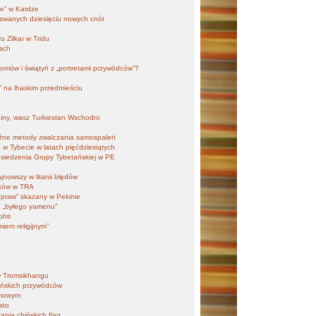
ne” w Kardze
 zwanych dziesięciu nowych cnót
 Zilkar w Tridu
nach
omów i świątyń z „portretami przywódców”?
 na lhaskim przedmieściu
iny, wasz Turkiestan Wschodni
źne metody zwalczania samospaleń
 w Tybecie w latach pięćdziesiątych
osiedzenia Grupy Tybetańskiej w PE
jnowszy w litanii błędów
ików w TRA
praw” skazany w Pekinie
ia „byłego yamenu”
ohti
iem religijnym”
w Tromsikhangu
hińskich przywódców
omowym
ato
ania chińskich flag