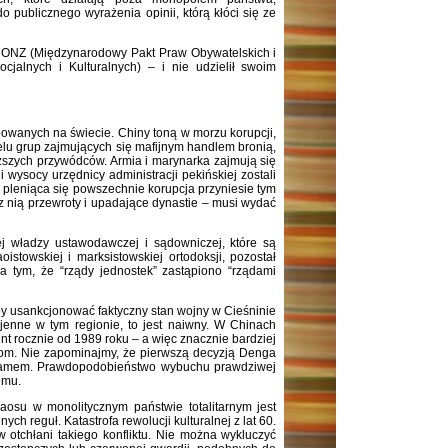
do publicznego wyrażenia opinii, którą kłóci się ze
 ONZ (Międzynarodowy Pakt Praw Obywatelskich i
jalnych i Kulturalnych) – i nie udzielił swoim
owanych na świecie. Chiny toną w morzu korupcji,
ielu grup zajmujących się mafijnym handlem bronią,
yższych przywódców. Armia i marynarka zajmują się
wysocy urzędnicy administracji pekińskiej zostali
iż pleniąca się powszechnie korupcja przyniesie tym
zez nią przewroty i upadające dynastie – musi wydać
j władzy ustawodawczej i sądowniczej, które są
owskiej i marksistowskiej ortodoksji, pozostał
 tym, że “rządy jednostek” zastąpiono “rządami
by usankcjonować faktyczny stan wojny w Cieśninie
ojenne w tym regionie, to jest naiwny. W Chinach
t rocznie od 1989 roku – a więc znacznie bardziej
mom. Nie zapominajmy, że pierwszą decyzją Denga
etnamem. Prawdopodobieństwo wybuchu prawdziwej
emu.
osu w monolitycznym państwie totalitarnym jest
ch reguł. Katastrofa rewolucji kulturalnej z lat 60.
w otchłani takiego konfliktu. Nie można wykluczyć