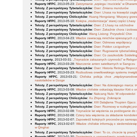
Raporty HFPC
, 2013-05-23
:
Zatrzymanie „szpiega i truciciela” w Dharams
Teksty. Z perspektywy Tybetańczyków
:
Oser: Zmiana mundurów
Teksty. Z perspektywy Tybetańczyków
:
Oser: Lhasa na krawędzi zagł
Teksty. Z perspektywy Chińczyków
:
Huang Hongxiang: Wszyscy grzes
Raporty HFPC
, 2013-05-10
:
Kolejna „modernizacja” starej części Lhasy
Teksty. Z perspektywy Tybetańczyków
:
Oser: Z Lhasy na odchodne
Teksty. Z perspektywy Tybetańczyków
:
Oser: Zakaźnie chora i izolow
Teksty. Z perspektywy Chińczyków
:
Wang Lixiong: Przyszłość Chin
Raporty HFPC
, 2013-04-23
:
Władze zawracają mnichów spieszących z po
Teksty. Z perspektywy Tybetańczyków
:
Oser: Odmowa współpracy
Teksty. Z perspektywy Tybetańczyków
:
Oser: Pokłon czcigodnym
Teksty. Z perspektywy Tybetańczyków
:
Oser: Rugowanie tybetańskiego 
Teksty. Z perspektywy Tybetańczyków
:
Oser: Co zaszkodziło Szidelin
Inne raporty
, 2013-03-31
:
„Trzynaście zakazanych czynności” w Rebgo
Raporty HFPC
, 2013-03-28
:
Niszczenie anten satelitarnych w Sangczu
Teksty. Z perspektywy Tybetańczyków
:
Oser: Historia Retinga Rinpoc
Raporty HFPC
, 2013-03-23
:
Rozbudowa orwellowskiego systemu inwigil
Raporty HFPC
, 2013-03-21
:
Chińska policja chce „międzynarodo
nastolatków w Dzoge
Teksty. Z perspektywy Tybetańczyków
:
Oser: Na dziesiątego marca: t
Raporty HFPC
, 2013-03-08
:
Władze chińskie oskarżają klasztor Kirti o
Teksty. Z perspektywy Tybetańczyków
:
Nakcang Nulo: W odpowiedzi
Teksty. Z perspektywy Chińczyków
:
Xu Zhiyong: Zniknięcie
Teksty. Z perspektywy Tybetańczyków
:
XIII Dalajlama Thupten Gjaco:
Teksty. Z perspektywy Tybetańczyków
:
Oser: Rozmowy w rozległej prz
Raporty HFPC
, 2013-02-08
:
Trzynaście lat więzienia za podżeganie do
Raporty HFPC
, 2013-02-08
:
Cztery lata więzienia za składanie kondole
Raporty HFPC
, 2013-02-07
:
Zapowiedź kolejnych procesów po samosp
Raporty HFPC
, 2013-02-07
:
Władze chińskie informują o siedemdziesi
w Qinghai
Teksty. Z perspektywy Tybetańczyków
:
Oser: To co, chcecie tę pracę
Raporty HFPC
, 2013-01-30
:
Doniesienia o uprowadzeniu przełożonych „