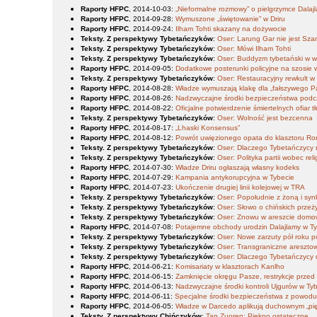
Raporty HFPC
, 2014-10-03
:
„Nieformalne rozmowy” o pielgrzymce Dalaj
Raporty HFPC
, 2014-09-28
:
Wymuszone „świętowanie” w Driru
Raporty HFPC
, 2014-09-24
:
Ilham Tohti skazany na dożywocie
Teksty. Z perspektywy Tybetańczyków
:
Oser: Larung Gar nie jest Sz
Teksty. Z perspektywy Tybetańczyków
:
Oser: Mówi Ilham Tohti
Teksty. Z perspektywy Tybetańczyków
:
Oser: Buddyzm tybetański w wy
Raporty HFPC
, 2014-09-05
:
Dodatkowe posterunki policyjne na szosie w
Teksty. Z perspektywy Tybetańczyków
:
Oser: Restauracyjny rewkult w
Raporty HFPC
, 2014-08-28
:
Władze wymuszają klakę dla „fałszywego 
Raporty HFPC
, 2014-08-26
:
Nadzwyczajne środki bezpieczeństwa podc
Raporty HFPC
, 2014-08-22
:
Oficjalne potwierdzenie śmiertelnych ofiar
Teksty. Z perspektywy Tybetańczyków
:
Oser: Wolność jest bezcenna
Raporty HFPC
, 2014-08-17
:
„Lhaski Konsensus”
Raporty HFPC
, 2014-08-12
:
Powrót uwięzionego opata do klasztoru R
Teksty. Z perspektywy Tybetańczyków
:
Oser: Dlaczego Tybetańczycy 
Teksty. Z perspektywy Tybetańczyków
:
Oser: Polityka partii wobec reli
Raporty HFPC
, 2014-07-30
:
Władze Driru ogłaszają własny kodeks
Raporty HFPC
, 2014-07-29
:
Kampania antykorupcyjna w Tybecie
Raporty HFPC
, 2014-07-23
:
Ukończenie drugiej linii kolejowej w TRA
Teksty. Z perspektywy Tybetańczyków
:
Oser: Popołudnie z żoną i sy
Teksty. Z perspektywy Tybetańczyków
:
Oser: Słowo o chińskich przeż
Teksty. Z perspektywy Tybetańczyków
:
Oser: Znowu w areszcie dom
Raporty HFPC
, 2014-07-08
:
Potajemne obchody urodzin Dalajlamy w T
Teksty. Z perspektywy Tybetańczyków
:
Oser: Nowe zarzuty pół roku
Teksty. Z perspektywy Tybetańczyków
:
Oser: Transgraniczne areszt
Teksty. Z perspektywy Tybetańczyków
:
Oser: Dlaczego Tybetańczycy
Raporty HFPC
, 2014-06-21
:
Komisariaty w klasztorach Kanlho
Raporty HFPC
, 2014-06-15
:
Zamknięcie okręgu Pasze, restrykcje przed 
Raporty HFPC
, 2014-06-13
:
Nadzwyczajne środki kontroli Ujgurów w Ty
Raporty HFPC
, 2014-06-11
:
Specjalne środki bezpieczeństwa z powodu
Raporty HFPC
, 2014-06-05
:
Władze w Darcedo aplikują duchownym „pię
Teksty. Z perspektywy Chińczyków
:
Tan Zuoren: Piękno ostateczne