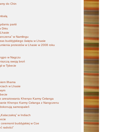
lamy do Chin
ambalą
daniu partii
 Driru
 Lhasie
Panczena” w Namlingu
zas buddyjskiego święta w Lhasie
 tłumienia protestów w Lhasie w 2008 roku
ongpo w Nagczu
niszczą swoją broń
gii w Tybecie
nkiem Ilhama
yciach w Lhasie
owym
ybecie
 po aresztowaniu Khenpo Karmy Cełanga
owanie Khenpo Karmy Cełanga z Nangczenu
 dokonują samospaleń
„Kalaczakrą” w Indiach
becie
 ceremonii buddyjskiej w Coe
ć radości”