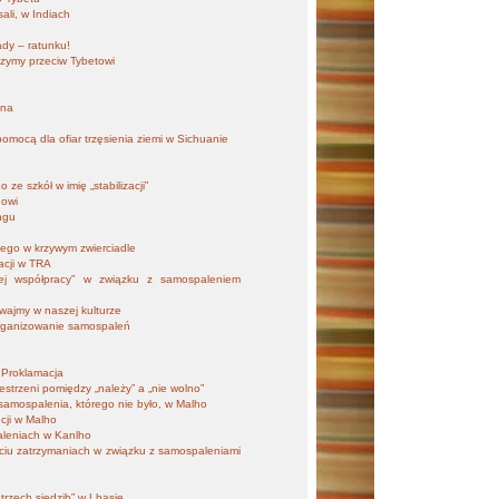
ali, w Indiach
ady – ratunku!
zymy przeciw Tybetowi
ana
mocą dla ofiar trzęsienia ziemi w Sichuanie
ze szkół w imię „stabilizacji”
gowi
ngu
zego w krzywym zwierciadle
acji w TRA
wej współpracy” w związku z samospaleniem
rwajmy w naszej kulturze
 organizowanie samospaleń
 Proklamacja
estrzeni pomiędzy „należy” a „nie wolno”
 samospalenia, którego nie było, w Malho
ncji w Malho
aleniach w Kanlho
ęciu zatrzymaniach w związku z samospaleniami
?
trzech siedzib” w Lhasie