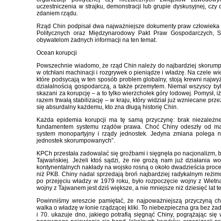
uczestniczenia w strajku, demonstracji lub grupie dyskusyjnej, czy 
zdaniem rządu.
Rząd Chin podpisał dwa najważniejsze dokumenty praw człowieka
Politycznych oraz Międzynarodowy Pakt Praw Gospodarczych, Soc
obywatelom żadnych informacji na ten temat.
Ocean korupcji
Powszechnie wiadomo, że rząd Chin należy do najbardziej skorump
w otchłani machinacji i rozgrywek o pieniądze i władzę. Na czele w
które podsycają w ten sposób problem globalny, stoją krewni najw
działalnością gospodarczą, a także przemytem. Niemal wszyscy byli 
skazani za korupcję – a to tylko wierzchołek góry lodowej. Pomysł, 
razem trwałą stabilizację – w kraju, który widział już wzniecane pr
się absurdalny każdemu, kto zna długą historię Chin.
Każda epidemia korupcji ma tę samą przyczynę: brak niezależne
fundamentem systemu rządów prawa. Choć Chiny odeszły od maoist
system monopartyjny i rządy jednostek. Jedyna zmiana polega na
jednostek skorumpowanych”.
KPCh przestała zadowalać się groźbami i sięgnęła po nacjonalizm, 
Tajwańskiej. Jeżeli ktoś sądzi, że nie grożą nam już działania w
kontynentalnych nakłady na wojsko rosną o około dwadzieścia procen
niż PKB. Chiny nadal sprzedają broń najbardziej radykalnym reżi
po przejęciu władzy w 1979 roku, było rozpoczęcie wojny z Wi
wojny z Tajwanem jest dziś większe, a nie mniejsze niż dziesięć lat t
Powinniśmy wreszcie pamiętać, że najpoważniejszą przyczyną cha
walka o władzę w łonie rządzącej kliki. To niebezpieczna gra bez żadny
i 70. ukazuje dno, jakiego potrafią sięgnąć Chiny, pogrążając się 