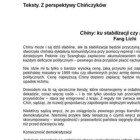
Teksty. Z perspektywy Chińczyków
Chiny: ku stabilizacji cz
Fang Lizhi
Chiny może i są dziś stabilne, ale ta stabilizacja będzie przyczyną
stworzyła chińska dyktatura komunistyczna przy pomocy represji i m
dzisiejszym Pekinie czy Szanghaju zapłacono akumulowaniem def
każdym deficycie politycznym – pewnego dnia przyjdzie płacić rachu
Nie idzie mi tu tylko o bardzo wysoką cenę, jaką przyszło już 
pekińskiej masakry w 1989 roku czy stłumionych przez armię demon
politycznych. Cenę najwyższą Chiny dopiero zapłacą: będzie 
upadek reżimu.
Dowodem na to są sprzeczne trendy, które obserwujemy w ostatnic
dekadzie, coraz więcej osób – i to nie tylko ubodzy lub przecięt
przywódców – stara się emigrować z kraju. Z reguły nie zwraca si
Chin, sądząc, że rozwój gospodarczy zapobiegnie większym wybuc
Niektórzy sądzą wręcz, że po osiągnięciu pewnego progu transfo
demokratyczne. Niemniej przykre fakty świadczą o czymś wręcz pr
skorumpowany – wiarygodność i prawowitość państwa sięgnęły dna. Ch
niż przed dziesięciu laty.
Konieczność demokratyzacji