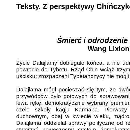
Teksty. Z perspektywy Chińczy
Śmierć i odrodzenie
Wang Lixion
Życie Dalajlamy dobiegało końca, a nie ud
powrocie do Tybetu. Rząd Chin wciąż trzy
uścisku; zrozpaczeni Tybetańczycy nie mogli 
Dalajlama mógł pocieszać się tym, że dw
przywódców było gotowych do sprawowani
lewą rękę, demokratycznie wybrany premier,
czele szkoły kagju Karmapa. Pierwszy
duchownym, obaj w kwiecie wieku, mądrośc
Dalajlama oddzielał sprawy polityczne od rel
stworzyć nowoczesny system demokratyc