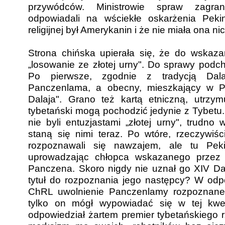
przywódców. Ministrowie spraw zagr
odpowiadali na wściekłe oskarżenia Peki
religijnej był Amerykanin i że nie miała ona n
Strona chińska upierała się, że do wskaza
„losowanie ze złotej urny". Do sprawy pod
Po pierwsze, zgodnie z tradycją Dala
Panczenlama, a obecny, mieszkający w Pe
Dalaja". Grano też kartą etniczną, utrzy
tybetański mogą pochodzić jedynie z Tybetu
nie byli entuzjastami „złotej urny", trudno
staną się nimi teraz. Po wtóre, rzeczywiś
rozpoznawali się nawzajem, ale tu Pek
uprowadzając chłopca wskazanego przez 
Panczena. Skoro nigdy nie uznał go XIV Da
tytuł do rozpoznania jego następcy? W od
ChRL uwolnienie Panczenlamy rozpoznane
tylko on mógł wypowiadać się w tej kwest
odpowiedział żartem premier tybetańskiego 