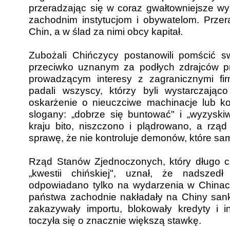
przeradzając się w coraz gwałtowniejsze wy
zachodnim instytucjom i obywatelom. Przer
Chin, a w ślad za nimi obcy kapitał.
Zubożali Chińczycy postanowili pomścić s
przeciwko uznanym za podłych zdrajców pr
prowadzącym interesy z zagranicznymi fir
padali wszyscy, którzy byli wystarczając
oskarżenie o nieuczciwe machinacje lub kor
slogany: „dobrze się buntować" i „wyzysk
kraju bito, niszczono i plądrowano, a rząd
sprawę, że nie kontroluje demonów, które sam
Rząd Stanów Zjednoczonych, który długo c
„kwestii chińskiej", uznał, że nadszed
odpowiadano tylko na wydarzenia w Chinac
państwa zachodnie nakładały na Chiny san
zakazywały importu, blokowały kredyty i i
toczyła się o znacznie większą stawkę.