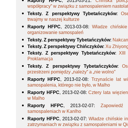
Raporty HFPC
, 2013-03-21
:
Chińska polic
współpracy” w związku z samospaleniem nastol
Teksty. Z perspektywy Tybetańczyków
:
Os
trwajmy w naszej kulturze
Raporty HFPC
, 2013-03-08
:
Władze chińskie 
organizowanie samospaleń
Teksty. Z perspektywy Tybetańczyków
:
Nakcan
Teksty. Z perspektywy Chińczyków
:
Xu Zhiyong
Teksty. Z perspektywy Tybetańczyków
:
XII
Proklamacja
Teksty. Z perspektywy Tybetańczyków
:
Os
przestrzeni pomiędzy „należy” a „nie wolno”
Raporty HFPC
, 2013-02-08
:
Trzynaście lat w
samospalenia, którego nie było, w Malho
Raporty HFPC
, 2013-02-08
:
Cztery lata więzie
w Malho
Raporty HFPC
, 2013-02-07
:
Zapowiedź 
samospaleniach w Kanlho
Raporty HFPC
, 2013-02-07
:
Władze chińskie in
zatrzymaniach w związku z samospaleniami w Qi