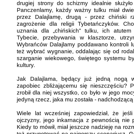
drugiej strony do schizmy idealnie służy
Panczenlamy, każdy ważny tulku miał dwie
przez Dalajlamę, drugą - przez chiński r
zagrożenie dla religii Tybetańczyków. C
uznania dla „chińskich" tulku, ich atute
Tybecie, przebywania w klasztorze, utrz
Wybrańców Dalajlamy poddawano kontroli lu
też wybrać wygnanie, oddalając się od rodak
szarganie wiekowego, świętego systemu było 
kultury.
Jak Dalajlama, będący już jedną nogą 
zapobiec zbliżającemu się nieszczęściu? Po
zrobił dla niej wszystko, co było w jego moc
jedyną rzecz, jaka mu została - nadchodzącą
Wiele lat wcześniej zapowiedział, że jeś
ojczyzny, jego inkarnacja z pewnością nie 
Kiedy to mówił, miał jeszcze nadzieję na roz
też przygotować na najgorszy scenariusz. G