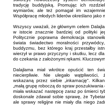
tradycję buddyjską. Promując ich rozdzie
wymiarów, ale też pomagał im wzajemnie 
Współpracę młodych liderów określano jako n
Wszyscy uważali, że głównym celem Dalajla
w istocie znacznie bardziej od polityki je
Politycznie poprawna demokracja stanowi
świata świadectwo moralności przywódcy,
buddyzmu, bez którego kraj przestałby istn
wierzył w prawo przyczyny i skutku, lecz dla
do czekania z założonymi rękami. Kluczowym
Dalajlama miał wkrótce opuścić ten św
niecierpliwie. Nie ulegało wątpliwości, 
wskazaną przez siebie „inkarnację". Kilkan
„małą grupę roboczą do spraw poszukiwania d
miała wskazać następcę zaraz po śmierci ty
doskonale zdawał sobie sprawę, że Tybetańc
ale sprawy religijne nie miały dla niego ż