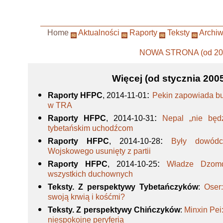
Home
Aktualności
Raporty
Teksty
Archi
NOWA STRONA (od 201
-->pl_PL.iso88592
Więcej (od stycznia 2005
:
Raporty HFPC
, 2014-11-01
Pekin zapowiada bud
w TRA
:
Raporty HFPC
, 2014-10-31
Nepal „nie będ
tybetańskim uchodźcom
:
Raporty HFPC
, 2014-10-28
Były dowódc
Wojskowego usunięty z partii
:
Raporty HFPC
, 2014-10-25
Władze Dzom
wszystkich duchownych
Teksty. Z perspektywy Tybetańczyków
:
Oser
swoją krwią i kośćmi?
Teksty. Z perspektywy Chińczyków
:
Minxin Pei
niespokojne peryferia