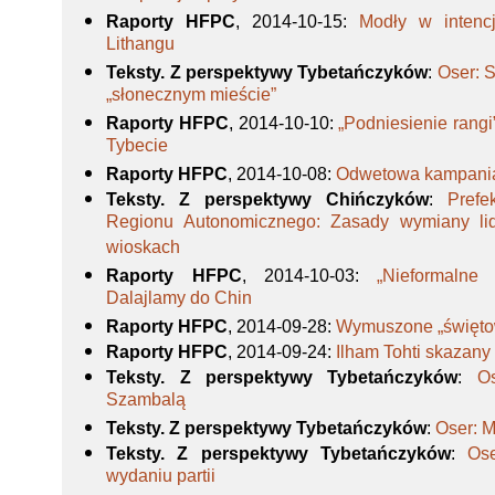
Raporty HFPC
, 2014-10-15
:
Modły w intenc
Lithangu
Teksty. Z perspektywy Tybetańczyków
:
Oser: 
„słonecznym mieście”
Raporty HFPC
, 2014-10-10
:
„Podniesienie rangi
Tybecie
Raporty HFPC
, 2014-10-08
:
Odwetowa kampania
Teksty. Z perspektywy Chińczyków
:
Prefe
Regionu Autonomicznego: Zasady wymiany l
wioskach
Raporty HFPC
, 2014-10-03
:
„Nieformalne
Dalajlamy do Chin
Raporty HFPC
, 2014-09-28
:
Wymuszone „świętow
Raporty HFPC
, 2014-09-24
:
Ilham Tohti skazany
Teksty. Z perspektywy Tybetańczyków
:
O
Szambalą
Teksty. Z perspektywy Tybetańczyków
:
Oser: M
Teksty. Z perspektywy Tybetańczyków
:
Os
wydaniu partii