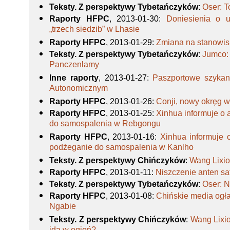
Teksty. Z perspektywy Tybetańczyków
:
Oser: T
Raporty HFPC
, 2013-01-30
:
Doniesienia o u
„trzech siedzib” w Lhasie
Raporty HFPC
, 2013-01-29
:
Zmiana na stanowis
Teksty. Z perspektywy Tybetańczyków
:
Jumco: 
Panczenlamy
Inne raporty
, 2013-01-27
:
Paszportowe szykan
Autonomicznym
Raporty HFPC
, 2013-01-26
:
Conji, nowy okręg 
Raporty HFPC
, 2013-01-25
:
Xinhua informuje o
do samospalenia w Rebgongu
Raporty HFPC
, 2013-01-16
:
Xinhua informuje 
podżeganie do samospalenia w Kanlho
Teksty. Z perspektywy Chińczyków
:
Wang Lixio
Raporty HFPC
, 2013-01-11
:
Niszczenie anten sa
Teksty. Z perspektywy Tybetańczyków
:
Oser: N
Raporty HFPC
, 2013-01-08
:
Chińskie media ogł
Ngabie
Teksty. Z perspektywy Chińczyków
:
Wang Lixi