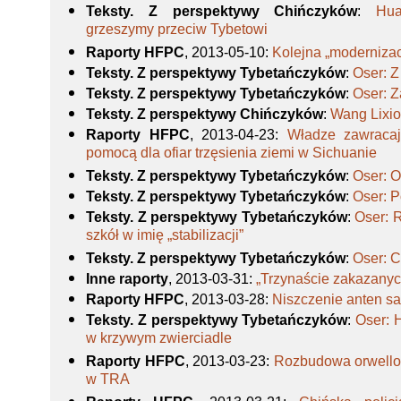
Teksty. Z perspektywy Chińczyków
:
Hu
grzeszymy przeciw Tybetowi
Raporty HFPC
, 2013-05-10
:
Kolejna „modernizac
Teksty. Z perspektywy Tybetańczyków
:
Oser: 
Teksty. Z perspektywy Tybetańczyków
:
Oser: Z
Teksty. Z perspektywy Chińczyków
:
Wang Lixio
Raporty HFPC
, 2013-04-23
:
Władze zawraca
pomocą dla ofiar trzęsienia ziemi w Sichuanie
Teksty. Z perspektywy Tybetańczyków
:
Oser: 
Teksty. Z perspektywy Tybetańczyków
:
Oser: 
Teksty. Z perspektywy Tybetańczyków
:
Oser: 
szkół w imię „stabilizacji”
Teksty. Z perspektywy Tybetańczyków
:
Oser: C
Inne raporty
, 2013-03-31
:
„Trzynaście zakazany
Raporty HFPC
, 2013-03-28
:
Niszczenie anten sa
Teksty. Z perspektywy Tybetańczyków
:
Oser: 
w krzywym zwierciadle
Raporty HFPC
, 2013-03-23
:
Rozbudowa orwellow
w TRA