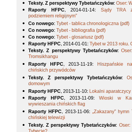
Teksty. Z perspektywy Tybetańczyków
:
Oser: W
Raporty HFPC
, 2014-01-14
:
Sądy TRA za
podziemiem religijnym”
Co nowego
:
Tybet - tablica chronologiczna (pdf)
Co nowego
:
Tybet - bibliografia (pdf)
Co nowego
:
Tybet - glosariusz (pdf)
Raporty HFPC
, 2014-01-01
:
Tybet w 2013 roku. 
Teksty. Z perspektywy Tybetańczyków
:
Oser
Tromsikhangu
Raporty HFPC
, 2013-11-19
:
Hiszpańskie na
chińskich przywódców
Teksty. Z perspektywy Tybetańczyków
:
Os
domowym
Raporty HFPC
, 2013-11-10
:
Lokalni aparatczycy
Raporty HFPC
, 2013-11-09
:
Wioski w Ka
wywieszania chińskich flag
Raporty HFPC
, 2013-11-06
:
„Zakazany” hymn T
chińskiej telewizji
Teksty. Z perspektywy Tybetańczyków
:
Oser: 
Tybecie?