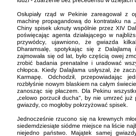
ludzi - zdarzenie bez precedensu w dziejach te
Osłupiały rząd w Pekinie zareagował z op
machinę propagandową do kontrataku na „z
Chiny spisek uknuty wspólnie przez XIV Da
poświęcając agenta działającego w najbliż
przywódcy, ujawniono, że gwiazda kilkak
Dharamsalę, spotykając się z Dalajlamą
zajmowała się od lat, było częścią owej zm
zrobić badania prenatalne i uradować wszy
chłopca. Kiedy Dalajlama usłyszał, że zacz
Karmapę. Odchodził, przepowiadając je
rozbłyśnie nowym blaskiem na całym świecie.
zanosząc się płaczem. Dla Pekinu wszystk
„celowo porzucił ducha", by nie umrzeć już 
gwiazdy, co mogłoby pokrzyżować spisek.
Jednocześnie rzucono się na krewnych młode
siedemdziesiąte siódme miejsce na liście najb
niejedno państwo. Majątek samej gwiaz