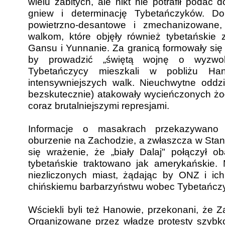
wielu zabitych, ale nikt nie potrafił podać 
gniew i determinację Tybetańczyków. Do
powietrzno-desantowe i zmechanizowane,
walkom, które objęły również tybetańskie 
Gansu i Yunnanie. Za granicą formowały się g
by prowadzić „świętą wojnę o wyzwol
Tybetańczycy mieszkali w pobliżu Ha
intensywniejszych walk. Nieuchwytne oddzia
bezskutecznie) atakowały wycieńczonych żoł
coraz brutalniejszymi represjami.
Informacje o masakrach przekazywano 
oburzenie na Zachodzie, a zwłaszcza w Sta
się wrażenie, że „biały Dalaj" połączył ob
tybetańskie traktowano jak amerykańskie. M
niezliczonych miast, żądając by ONZ i ic
chińskiemu barbarzyństwu wobec Tybetańcz
Wściekli byli też Hanowie, przekonani, że 
Organizowane przez władze protesty szybko