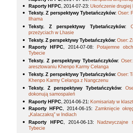
Raporty HFPC
, 2014-07-23
:
Ukończenie drugiej 
Teksty. Z perspektywy Tybetańczyków
:
Oser: 
Ilhama
Teksty. Z perspektywy Tybetańczyków
:
przeżyciach w Lhasie
Teksty. Z perspektywy Tybetańczyków
:
Oser: 
Raporty HFPC
, 2014-07-08
:
Potajemne obch
Tybecie
Teksty. Z perspektywy Tybetańczyków
:
Oser:
aresztowaniu Khenpo Karmy Cełanga
Teksty. Z perspektywy Tybetańczyków
:
Oser: 
Khenpo Karmy Cełanga z Nangczenu
Teksty. Z perspektywy Tybetańczyków
:
Ose
dokonują samospaleń
Raporty HFPC
, 2014-06-21
:
Komisariaty w klasz
Raporty HFPC
, 2014-06-15
:
Zamknięcie okręg
„Kalaczakrą” w Indiach
Raporty HFPC
, 2014-06-13
:
Nadzwyczajne ś
Tybecie