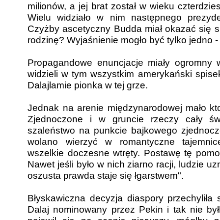
milionów, a jej brat został w wieku czterdzies
Wielu widziało w nim następnego prezyd
Czyżby ascetyczny Budda miał okazać się 
rodzinę? Wyjaśnienie mogło być tylko jedno -
Propagandowe enuncjacje miały ogromny w
widzieli w tym wszystkim amerykański spise
Dalajlamie pionka w tej grze.
Jednak na arenie międzynarodowej mało kto
Zjednoczone i w gruncie rzeczy cały św
szaleństwo na punkcie bajkowego zjednoc
wolano wierzyć w romantyczne tajemnice
wszelkie doczesne wtręty. Postawę tę pomog
Nawet jeśli było w nich ziarno racji, ludzie u
oszusta prawda staje się łgarstwem".
Błyskawiczna decyzja diaspory przechyliła 
Dalaj nominowany przez Pekin i tak nie by