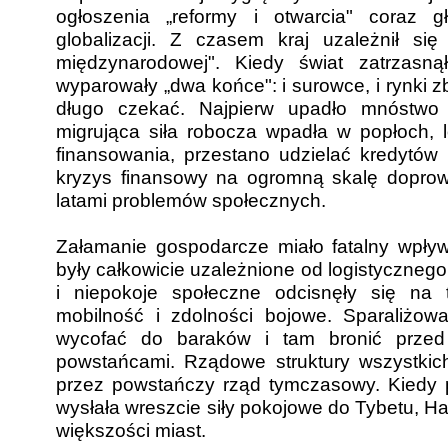
ogłoszenia „reformy i otwarcia" coraz g
globalizacji. Z czasem kraj uzależnił si
międzynarodowej". Kiedy świat zatrzasn
wyparowały „dwa końce": i surowce, i rynki zb
długo czekać. Najpierw upadło mnóstwo f
migrująca siła robocza wpadła w popłoch, l
finansowania, przestano udzielać kredytów
kryzys finansowy na ogromną skalę doprowa
latami problemów społecznych.
Załamanie gospodarcze miało fatalny wpły
były całkowicie uzależnione od logistycznego 
i niepokoje społeczne odcisnęły się na t
mobilność i zdolności bojowe. Sparaliżow
wycofać do baraków i tam bronić przed 
powstańcami. Rządowe struktury wszystkich
przez powstańczy rząd tymczasowy. Kiedy
wysłała wreszcie siły pokojowe do Tybetu, Ha
większości miast.