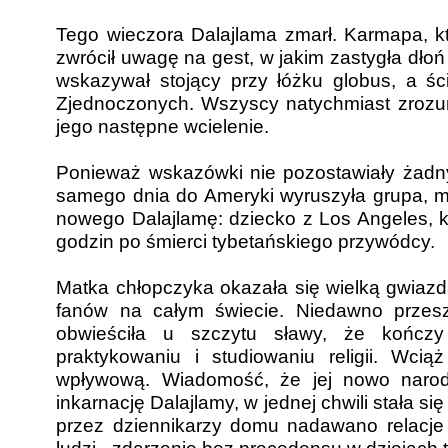
Tego wieczora Dalajlama zmarł. Karmapa, kt
zwrócił uwagę na gest, w jakim zastygła dłoń
wskazywał stojący przy łóżku globus, a ś
Zjednoczonych. Wszyscy natychmiast zrozum
jego następne wcielenie.
Ponieważ wskazówki nie pozostawiały żadny
samego dnia do Ameryki wyruszyła grupa, 
nowego Dalajlamę: dziecko z Los Angeles, kt
godzin po śmierci tybetańskiego przywódcy.
Matka chłopczyka okazała się wielką gwiazd
fanów na całym świecie. Niedawno przesz
obwieściła u szczytu sławy, że kończy
praktykowaniu i studiowaniu religii. Wci
wpływową. Wiadomość, że jej nowo naro
inkarnację Dalajlamy, w jednej chwili stała s
przez dziennikarzy domu nadawano relacje