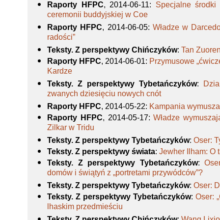
Raporty HFPC
, 2014-06-11
:
Specjalne środk
ceremonii buddyjskiej w Coe
Raporty HFPC
, 2014-06-05
:
Władze w Darcedo
radości”
Teksty. Z perspektywy Chińczyków
:
Tan Zuoren
Raporty HFPC
, 2014-06-01
:
Przymusowe „ćwicze
Kardze
Teksty. Z perspektywy Tybetańczyków
:
Dzia
zwanych dziesięciu nowych cnót
Raporty HFPC
, 2014-05-22
:
Kampania wymuszani
Raporty HFPC
, 2014-05-17
:
Władze wymuszają
Zilkar w Tridu
Teksty. Z perspektywy Tybetańczyków
:
Oser: 
Teksty. Z perspektywy świata
:
Jewher Ilham: O 
Teksty. Z perspektywy Tybetańczyków
:
Ose
domów i świątyń z „portretami przywódców”?
Teksty. Z perspektywy Tybetańczyków
:
Oser: 
Teksty. Z perspektywy Tybetańczyków
:
Oser: 
lhaskim przedmieściu
Teksty. Z perspektywy Chińczyków
:
Wang Lixio