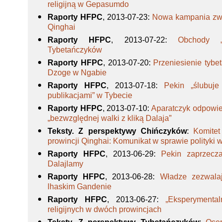
religijną w Gepasumdo
Raporty HFPC
, 2013-07-23
:
Nowa kampania zwa
Qinghai
Raporty HFPC
, 2013-07-22
:
Obchody „
Tybetańczyków
Raporty HFPC
, 2013-07-20
:
Przeniesienie tybet
Dzoge w Ngabie
Raporty HFPC
, 2013-07-18
:
Pekin „ślubuje
publikacjami” w Tybecie
Raporty HFPC
, 2013-07-10
:
Aparatczyk odpowie
„bezwzględnej walki z kliką Dalaja”
Teksty. Z perspektywy Chińczyków
:
Komitet
prowincji Qinghai: Komunikat w sprawie polityki
Raporty HFPC
, 2013-06-29
:
Pekin zaprzecza
Dalajlamy
Raporty HFPC
, 2013-06-28
:
Władze zezwalaj
lhaskim Gandenie
Raporty HFPC
, 2013-06-27
:
„Eksperymental
religijnych w dwóch prowincjach