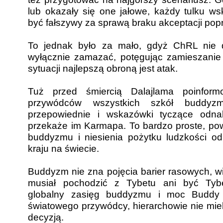
lub okazały się one jałowe, każdy tulku w
być fałszywy za sprawą braku akceptacji pop
To jednak było za mało, gdyż ChRL nie d
wyłącznie zamazać, potęgując zamieszanie
sytuacji najlepszą obroną jest atak.
Tuż przed śmiercią Dalajlama poinfor
przywódców wszystkich szkół buddyzm
przepowiednie i wskazówki tyczące odnale
przekaże im Karmapa. To bardzo proste, pow
buddyzmu i niesienia pożytku ludzkości od
kraju na świecie.
Buddyzm nie zna pojęcia barier rasowych, wi
musiał pochodzić z Tybetu ani być Tybe
globalny zasięg buddyzmu i moc Buddy 
światowego przywódcy, hierarchowie nie mie
decyzją.