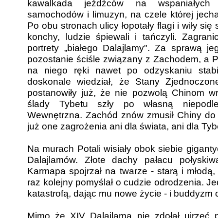
kawalkada jeźdźców na wspaniałych 
samochodów i limuzyn, na czele której jecha
Po obu stronach ulicy łopotały flagi i wiły s
konchy, ludzie śpiewali i tańczyli. Zagran
portrety „białego Dalajlamy". Za sprawą jeg
pozostanie ściśle związany z Zachodem, a P
na niego ręki nawet po odzyskaniu stabi
doskonale wiedział, że Stany Zjednoczon
postanowiły już, że nie pozwolą Chinom w
ślady Tybetu szły po własną niepodle
Wewnętrzna. Zachód znów zmusił Chiny do u
już one zagrożenia ani dla świata, ani dla Tyb
Na murach Potali wisiały obok siebie giganty
Dalajlamów. Złote dachy pałacu połyskiwa
Karmapa spojrzał na twarze - starą i młodą, 
raz kolejny pomyślał o cudzie odrodzenia. Je
katastrofą, dając mu nowe życie - i buddyzm c
Mimo że XIV Dalajlama nie zdołał ujrzeć 