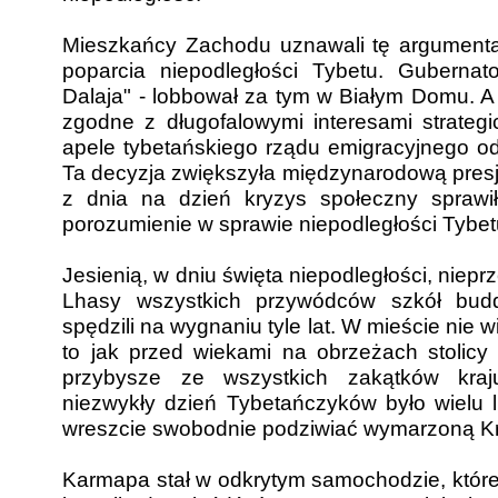
Mieszkańcy Zachodu uznawali tę argumenta
poparcia niepodległości Tybetu. Gubernator
Dalaja" - lobbował za tym w Białym Domu. A
zgodne z długofalowymi interesami strateg
apele tybetańskiego rządu emigracyjnego o
Ta decyzja zwiększyła międzynarodową presję
z dnia na dzień kryzys społeczny sprawi
porozumienie w sprawie niepodległości Tybet
Jesienią, w dniu święta niepodległości, niepr
Lhasy wszystkich przywódców szkół budd
spędzili na wygnaniu tyle lat. W mieście nie 
to jak przed wiekami na obrzeżach stolicy 
przybysze ze wszystkich zakątków kraj
niezwykły dzień Tybetańczyków było wielu l
wreszcie swobodnie podziwiać wymarzoną Kr
Karmapa stał w odkrytym samochodzie, które