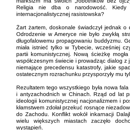
marksizm ma swoich „robotników bez ojc
Religia nie dba o narodowość. Kiedy 
internacjonalistycznej rasistowska?
Żart żartem, doskonale świadczył jednak o 
Odrodzenie w Ameryce nie było zwykłą strat
długofalowemu propagowaniu buddyzmu. Gdy
miała istnieć tylko w Tybecie, wcześniej cz
partii komunistycznej. Nową ścieżkę mogła 
współczesnym świecie i prowadząc dialog z j
niemające precedensu katastrofy, jakie spa
ostatecznym rozrachunku przysporzyły mu t
Rezultatem tego wszystkiego była nowa fala
i antyzachodnich w Chinach. Rząd od lat 
ideologii komunistycznej nacjonalizmem i p
kłamstwem zdołał przekuć rosnące niezadow
do Zachodu. Konflikt wokół inkarnacji Dalaj
wielu większych miastach zaczęło doch
wystąpień.