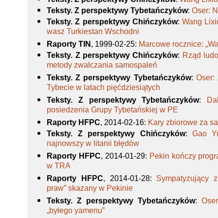
Teksty. Z perspektywy Tybetańczyków
:
Oser: 
Teksty. Z perspektywy Chińczyków
:
Wang Lixi
wasz Turkiestan Wschodni
Raporty TIN
, 1999-02-25
:
Marcowe rocznice: „Wal
Teksty. Z perspektywy Chińczyków
:
Rząd lud
metody zwalczania samospaleń
Teksty. Z perspektywy Tybetańczyków
:
Oser:
Tybecie w latach pięćdziesiątych
Teksty. Z perspektywy Tybetańczyków
:
Da
posiedzenia Grupy Tybetańskiej w PE
Raporty HFPC
, 2014-02-16
:
Kary zbiorowe za s
Teksty. Z perspektywy Chińczyków
:
Gao Yu
najnowszy w litanii błędów
Raporty HFPC
, 2014-01-29
:
Pekin kończy prog
w TRA
Raporty HFPC
, 2014-01-28
:
Sympatyzujący z
praw” skazany w Pekinie
Teksty. Z perspektywy Tybetańczyków
:
Oser
„byłego yamenu”