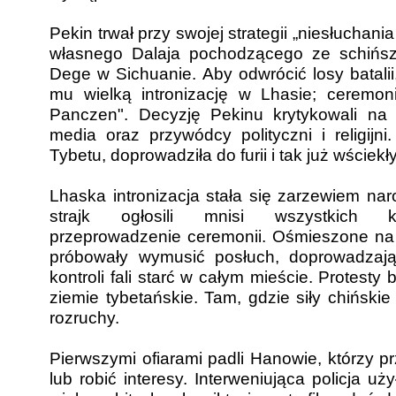
Pekin trwał przy swojej strategii „niesłuchan
własnego Dalaja pochodzącego ze schińszc
Dege w Sichuanie. Aby odwrócić losy batali
mu wielką intronizację w Lhasie; ceremon
Panczen". Decyzję Pekinu krytykowali na 
media oraz przywódcy polityczni i religijni
Tybetu, doprowadziła do furii i tak już wście
Lhaska intronizacja stała się zarzewiem na
strajk ogłosili mnisi wszystkich kla
przeprowadzenie ceremonii. Ośmieszone na
próbowały wymusić posłuch, doprowadzaj
kontroli fali starć w całym mieście. Protesty
ziemie tybetańskie. Tam, gdzie siły chińskie
rozruchy.
Pierwszymi ofiarami padli Hanowie, którzy p
lub robić interesy. Interweniująca policja uż