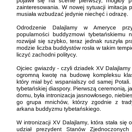
pojawił się na scenie pierwszy, mógłby p
zainteresowania. W nowej sytuacji imitacja
musiała wzbudzać jedynie niechęć i odrazę.
Odrodzenie Dalajlamy w Ameryce przys
popularności buddyzmowi tybetańskiemu n
rozwijał się szybko, teraz jednak ruszyła p
modzie liczba buddystów rosła w takim tempie
liczyć zachodni politycy.
Ojciec gwiazdy - czyli dziadek XV Dalajlamy 
ogromną kwotę na budowę kompleksu kla
który miał być wspanialszy od samej Potali.
tybetańskiej diaspory. Pierwszą ceremonią,
domu, była intronizacja jasnowłosego, niebie
go grupa mnichów, którzy zgodnie z trad
arkana buddyzmu tybetańskiego.
W intronizacji XV Dalajlamy, która stała si
udział prezydent Stanów Zjednoczonych