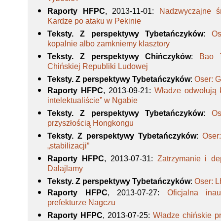
Raporty HFPC
, 2013-11-01
:
Nadzwyczajne śr
Kardze po ataku w Pekinie
Teksty. Z perspektywy Tybetańczyków
:
Os
kopalnie albo zamkniemy klasztory
Teksty. Z perspektywy Chińczyków
:
Bao 
Chińskiej Republiki Ludowej
Teksty. Z perspektywy Tybetańczyków
:
Oser: G
Raporty HFPC
, 2013-09-21
:
Władze odwołują 
intelektualiście” w Ngabie
Teksty. Z perspektywy Tybetańczyków
:
Os
przyszłością Hongkongu
Teksty. Z perspektywy Tybetańczyków
:
Oser
„stabilizacji”
Raporty HFPC
, 2013-07-31
:
Zatrzymanie i de
Dalajlamy
Teksty. Z perspektywy Tybetańczyków
:
Oser: 
Raporty HFPC
, 2013-07-27
:
Oficjalna in
prefekturze Nagczu
Raporty HFPC
, 2013-07-25
:
Władze chińskie p