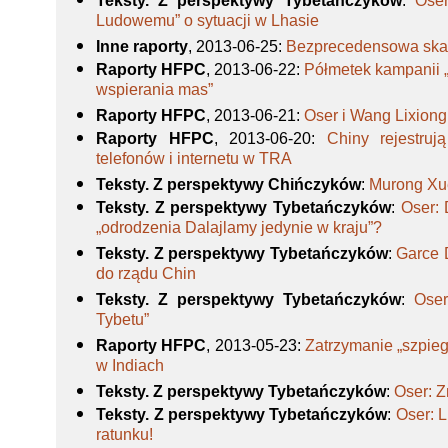
Teksty. Z perspektywy Tybetańczyków
:
Oser
Ludowemu” o sytuacji w Lhasie
Inne raporty
, 2013-06-25
:
Bezprecedensowa skal
Raporty HFPC
, 2013-06-22
:
Półmetek kampanii 
wspierania mas”
Raporty HFPC
, 2013-06-21
:
Oser i Wang Lixion
Raporty HFPC
, 2013-06-20
:
Chiny rejestruj
telefonów i internetu w TRA
Teksty. Z perspektywy Chińczyków
:
Murong Xu
Teksty. Z perspektywy Tybetańczyków
:
Oser:
„odrodzenia Dalajlamy jedynie w kraju”?
Teksty. Z perspektywy Tybetańczyków
:
Garce 
do rządu Chin
Teksty. Z perspektywy Tybetańczyków
:
Oser
Tybetu”
Raporty HFPC
, 2013-05-23
:
Zatrzymanie „szpiega
w Indiach
Teksty. Z perspektywy Tybetańczyków
:
Oser: 
Teksty. Z perspektywy Tybetańczyków
:
Oser: 
ratunku!