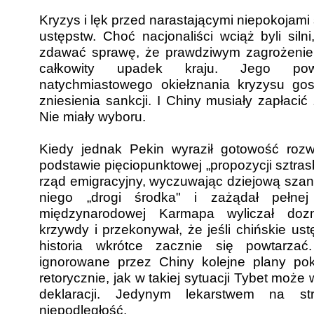
Kryzys i lęk przed narastającymi niepokojami
ustępstw. Choć nacjonaliści wciąż byli silni
zdawać sprawę, że prawdziwym zagrożeniem 
całkowity upadek kraju. Jego pow
natychmiastowego okiełznania kryzysu go
zniesienia sankcji. I Chiny musiały zapłacić
Nie miały wyboru.
Kiedy jednak Pekin wyraził gotowość roz
podstawie pięciopunktowej „propozycji sztrasb
rząd emigracyjny, wyczuwając dziejową szan
niego „drogi środka" i zażądał pełnej
międzynarodowej Karmapa wyliczał doz
krzywdy i przekonywał, że jeśli chińskie us
historia wkrótce zacznie się powtarza
ignorowane przez Chiny kolejne plany pok
retorycznie, jak w takiej sytuacji Tybet może
deklaracji. Jedynym lekarstwem na s
niepodległość.