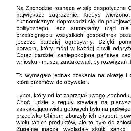
Na Zachodzie rosnące w siłę despotyczne
największe zagrożenie. Kiedyś wierzon
ekonomicznym doprowadzi się do pokojowej
politycznego, lecz autorytarny rząd ni
prześcignięciu wszystkich gospodarek poz
jeszcze bardziej agresywny. Dzięki pom
potwora, który mógł w każdej chwili odgryź
Coraz bardziej zaniepokojone państwa za
wniosku - muszą zaatakować, by rozwiązań „
To wymagało jednak czekania na okazję i zn
które przemówi do obywateli.
Tybet, który od lat zaprzątał uwagę Zachodu,
Choć ludzie z reguły stawiają na pierwsz
zaskakująco wielu gotowych było na poświęc
przeciwko Chinom zburzyły ich eksport, pow
wielu tanich produktów, ale to było do znies
Zupełnie inaczej wyglądały skutki sankcj