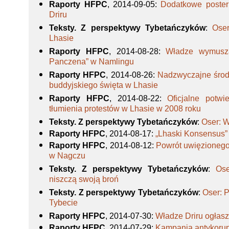
Raporty HFPC
, 2014-09-05
:
Dodatkowe poster
Driru
Teksty. Z perspektywy Tybetańczyków
:
Oser
Lhasie
Raporty HFPC
, 2014-08-28
:
Władze wymusza
Panczena” w Namlingu
Raporty HFPC
, 2014-08-26
:
Nadzwyczajne środ
buddyjskiego święta w Lhasie
Raporty HFPC
, 2014-08-22
:
Oficjalne potwi
tłumienia protestów w Lhasie w 2008 roku
Teksty. Z perspektywy Tybetańczyków
:
Oser: W
Raporty HFPC
, 2014-08-17
:
„Lhaski Konsensus”
Raporty HFPC
, 2014-08-12
:
Powrót uwięzionego
w Nagczu
Teksty. Z perspektywy Tybetańczyków
:
Ose
niszczą swoją broń
Teksty. Z perspektywy Tybetańczyków
:
Oser: P
Tybecie
Raporty HFPC
, 2014-07-30
:
Władze Driru ogłas
Raporty HFPC
, 2014-07-29
:
Kampania antykorup