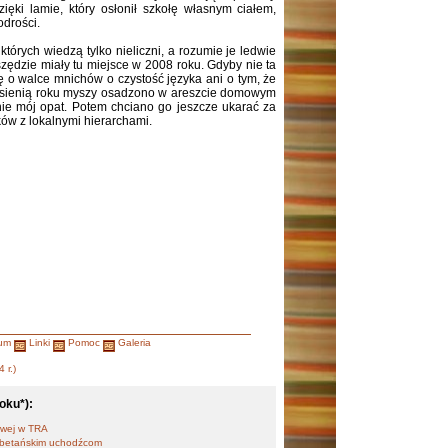
ięki lamie, który osłonił szkołę własnym ciałem,
odrości.
których wiedzą tylko nieliczni, a rozumie je ledwie
zędzie miały tu miejsce w 2008 roku. Gdyby nie ta
ę o walce mnichów o czystość języka ani o tym, że
esienią roku myszy osadzono w areszcie domowym
nie mój opat. Potem chciano go jeszcze ukarać za
ów z lokalnymi hierarchami.
um
Linki
Pomoc
Galeria
 r.)
oku*):
jowej w TRA
tybetańskim uchodźcom