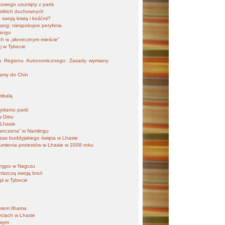
wego usunięty z partii
stkich duchownych
 swoją krwią i kośćmi?
iang: niespokojne peryferia
hangu
ch w „słonecznym mieście”
ej w Tybecie
ego Regionu Autonomicznego: Zasady wymiany
lamy do Chin
ambalą
daniu partii
 Driru
 Lhasie
Panczena” w Namlingu
zas buddyjskiego święta w Lhasie
 tłumienia protestów w Lhasie w 2008 roku
ongpo w Nagczu
niszczą swoją broń
gii w Tybecie
nkiem Ilhama
yciach w Lhasie
owym