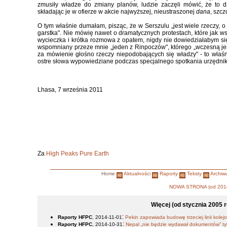
zmusiły władze do zmiany planów, ludzie zaczęli mówić, że to dz
składając je w ofierze w akcie najwyższej, nieustraszonej
dana
, szcz
O tym właśnie dumałam, pisząc, że w Serszulu „jest wiele rzeczy, o 
garstka". Nie mówię nawet o dramatycznych protestach, które jak ws
wycieczka i krótka rozmowa z opatem, nigdy nie dowiedziałabym si
wspomniany przeze mnie „jeden z Rinpoczów", którego „wczesną j
za mówienie głośno rzeczy niepodobających się władzy" - to właś
ostre słowa wypowiedziane podczas specjalnego spotkania urzędnik
Lhasa, 7 września 2011
Za
High Peaks Pure Earth
Home
Aktualności
Raporty
Teksty
Archiw
NOWA STRONA (od 2014
-->pl_PL.iso88592
Więcej (od stycznia 2005 r
:
Raporty HFPC
, 2014-11-01
Pekin zapowiada budowę trzeciej linii kole
:
Raporty HFPC
, 2014-10-31
Nepal „nie będzie wydawał dokumentów” 