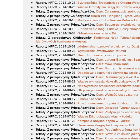
:
Raporty HFPC
, 2014-10-28
Były dowódca Tybetańskiego Okręgu Wojsko
:
Raporty HFPC
, 2014-10-25
Władze Dzomdy zmuszają do powrotu wszy
Teksty. Z perspektywy Tybetańczyków
:
Oser: Co zamierzacie zrobić ze
Teksty. Z perspektywy Chińczyków
:
Minxin Pei: Hongkong, Tybet, Xinj
Raporty HFPC
, 2014-10-15
:
Modły w intencji Tulku Tenzina Delka w Lit
Teksty. Z perspektywy Tybetańczyków
:
Oser: Spacer uprzywilejowany
Raporty HFPC
, 2014-10-10
:
„Podniesienie rangi” Ludowej Policji Zbrojn
Raporty HFPC
, 2014-10-08
:
Odwetowa kampania w Driru
Teksty. Z perspektywy Chińczyków
:
Prefektura Ngari Tybetański
liderów dwóch komitetów w wioskach
Raporty HFPC
, 2014-10-03
:
„Nieformalne rozmowy” o pielgrzymce Dalaj
Raporty HFPC
, 2014-09-28
:
Wymuszone „świętowanie” w Driru
Raporty HFPC
, 2014-09-24
:
Ilham Tohti skazany na dożywocie
Teksty. Z perspektywy Tybetańczyków
:
Oser: Larung Gar nie jest Sz
Teksty. Z perspektywy Tybetańczyków
:
Oser: Mówi Ilham Tohti
Teksty. Z perspektywy Tybetańczyków
:
Oser: Buddyzm tybetański w wy
Raporty HFPC
, 2014-09-05
:
Dodatkowe posterunki policyjne na szosie w
Teksty. Z perspektywy Tybetańczyków
:
Oser: Restauracyjny rewkult w
Raporty HFPC
, 2014-08-28
:
Władze wymuszają klakę dla „fałszywego 
Raporty HFPC
, 2014-08-26
:
Nadzwyczajne środki bezpieczeństwa podc
Raporty HFPC
, 2014-08-22
:
Oficjalne potwierdzenie śmiertelnych ofiar
Teksty. Z perspektywy Tybetańczyków
:
Oser: Wolność jest bezcenna
Raporty HFPC
, 2014-08-17
:
„Lhaski Konsensus”
Raporty HFPC
, 2014-08-12
:
Powrót uwięzionego opata do klasztoru R
Teksty. Z perspektywy Tybetańczyków
:
Oser: Dlaczego Tybetańczycy 
Teksty. Z perspektywy Tybetańczyków
:
Oser: Polityka partii wobec reli
Raporty HFPC
, 2014-07-30
:
Władze Driru ogłaszają własny kodeks
Raporty HFPC
, 2014-07-29
:
Kampania antykorupcyjna w Tybecie
Raporty HFPC
, 2014-07-23
:
Ukończenie drugiej linii kolejowej w TRA
Teksty. Z perspektywy Tybetańczyków
:
Oser: Popołudnie z żoną i sy
Teksty. Z perspektywy Tybetańczyków
:
Oser: Słowo o chińskich przeż
Teksty. Z perspektywy Tybetańczyków
:
Oser: Znowu w areszcie dom