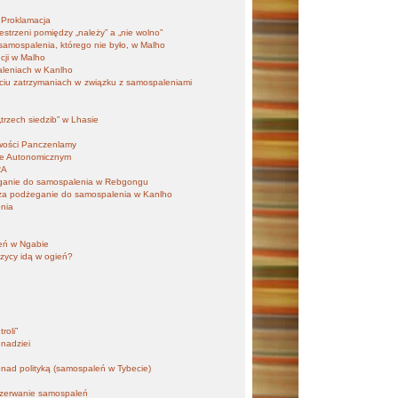
 Proklamacja
estrzeni pomiędzy „należy” a „nie wolno”
 samospalenia, którego nie było, w Malho
ncji w Malho
aleniach w Kanlho
ęciu zatrzymaniach w związku z samospaleniami
?
trzech siedzib” w Lhasie
iwości Panczenlamy
ie Autonomicznym
RA
eganie do samospalenia w Rebgongu
 za podżeganie do samospalenia w Kanlho
enia
leń w Ngabie
zycy idą w ogień?
roli”
 nadziei
ponad polityką (samospaleń w Tybecie)
rzerwanie samospaleń