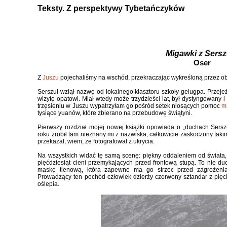
Teksty. Z perspektywy Tybetańczyków
Migawki z Sersz
Oser
Z
Juszu
pojechaliśmy na wschód, przekraczając wykreśloną przez o
Serszul wziął nazwę od lokalnego klasztoru szkoły gelugpa. Przejeżd
wizytę opatowi. Miał wtedy może trzydzieści lat, był dystyngowany
trzęsieniu w Juszu wypatrzyłam go pośród setek niosących pomoc
m
tysiące yuanów, które zbierano na przebudowę świątyni.
Pierwszy rozdział mojej nowej książki opowiada o „duchach Serszul
roku zrobił tam nieznany mi z nazwiska, całkowicie zaskoczony takim
przekazał, wiem, że fotografował z ukrycia.
Na wszystkich widać tę samą scenę: piękny oddaleniem od świata,
pięćdziesiąt cieni przemykających przed frontową stupą. To nie duc
maskę tlenową, która zapewne ma go strzec przed zagrożeni
Prowadzący ten pochód człowiek dzierży czerwony sztandar z pięci
oślepia.