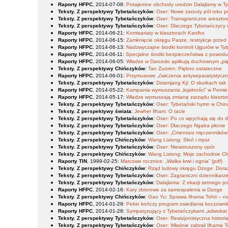
Raporty HFPC
, 2014-07-08
:
Potajemne obchody urodzin Dalajlamy w T
Teksty. Z perspektywy Tybetańczyków
:
Oser: Nowe zarzuty pół roku
Teksty. Z perspektywy Tybetańczyków
:
Oser: Transgraniczne areszt
Teksty. Z perspektywy Tybetańczyków
:
Oser: Dlaczego Tybetańczycy
Raporty HFPC
, 2014-06-21
:
Komisariaty w klasztorach Kanlho
Raporty HFPC
, 2014-06-15
:
Zamknięcie okręgu Pasze, restrykcje przed 
Raporty HFPC
, 2014-06-13
:
Nadzwyczajne środki kontroli Ujgurów w Ty
Raporty HFPC
, 2014-06-11
:
Specjalne środki bezpieczeństwa z powodu
Raporty HFPC
, 2014-06-05
:
Władze w Darcedo aplikują duchownym „pię
Teksty. Z perspektywy Chińczyków
:
Tan Zuoren: Piękno ostateczne
Raporty HFPC
, 2014-06-01
:
Przymusowe „ćwiczenia antyseparatystycz
Teksty. Z perspektywy Tybetańczyków
:
Dziamjang Kji: O skutkach tak
Raporty HFPC
, 2014-05-22
:
Kampania wymuszania „lojalności” w Pemie
Raporty HFPC
, 2014-05-17
:
Władze wymuszają zmianę zarządu klasztoru
Teksty. Z perspektywy Tybetańczyków
:
Oser: Tybetański hymn w Chi
Teksty. Z perspektywy świata
:
Jewher Ilham: O tacie
Teksty. Z perspektywy Tybetańczyków
:
Oser: Po co wpychają się do d
Teksty. Z perspektywy Tybetańczyków
:
Oser: Dlaczego Ngaba płonie
Teksty. Z perspektywy Tybetańczyków
:
Oser: „Cmentarz męczenników”
Teksty. Z perspektywy Chińczyków
:
Wang Lixiong: Słoń i mysz
Teksty. Z perspektywy Tybetańczyków
:
Oser: Niewzruszony opór
Teksty. Z perspektywy Chińczyków
:
Wang Lixiong: Moje zachodnie Ch
Raporty TIN
, 1999-02-25
:
Marcowe rocznice: „Walka krwi i ognia” (pdf)
Teksty. Z perspektywy Chińczyków
:
Rząd ludowy okręgu Dzoge: Dora
Teksty. Z perspektywy Tybetańczyków
:
Oser: Zagraniczni dziennikarze
Teksty. Z perspektywy Tybetańczyków
:
Dalajlama: Z okazji setnego p
Raporty HFPC
, 2014-02-16
:
Kary zbiorowe za samospalenia w Dzoge
Teksty. Z perspektywy Chińczyków
:
Gao Yu: Sprawa Ilhama Tohti – na
Raporty HFPC
, 2014-01-29
:
Pekin kończy program osiedlania koczown
Raporty HFPC
, 2014-01-28
:
Sympatyzujący z Tybetańczykami „adwokat 
Teksty. Z perspektywy Tybetańczyków
:
Oser: Rewizjonistyczna histor
Teksty. Z perspektywy Tybetańczyków
:
Oser: Właśnie zabrali Ilhama T