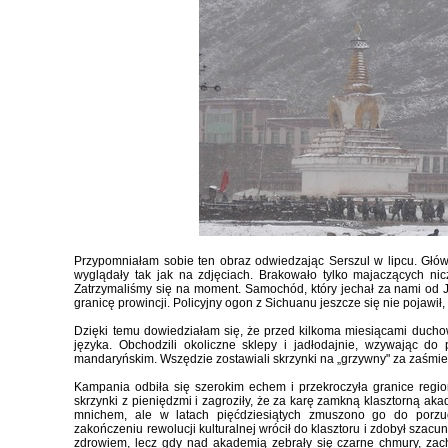
Przypomniałam sobie ten obraz odwiedzając Serszul w lipcu. Głó
wyglądały tak jak na zdjęciach. Brakowało tylko majaczących nic
Zatrzymaliśmy się na moment. Samochód, który jechał za nami od J
granicę prowincji. Policyjny ogon z Sichuanu jeszcze się nie pojawił
Dzięki temu dowiedziałam się, że przed kilkoma miesiącami ducho
języka. Obchodzili okoliczne sklepy i jadłodajnie, wzywając do 
mandaryńskim. Wszędzie zostawiali skrzynki na „grzywny" za zaśmie
Kampania odbiła się szerokim echem i przekroczyła granice regi
skrzynki z pieniędzmi i zagroziły, że za karę zamkną klasztorną aka
mnichem, ale w latach pięćdziesiątych zmuszono go do porzuc
zakończeniu rewolucji kulturalnej wrócił do klasztoru i zdobył szac
zdrowiem, lecz gdy nad akademią zebrały się czarne chmury, zach