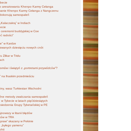
ybecie
 po aresztowaniu Khenpo Karmy Cełanga
owanie Khenpo Karmy Cełanga z Nangczenu
 dokonują samospaleń
„Kalaczakrą” w Indiach
becie
 ceremonii buddyjskiej w Coe
ć radości”
ne” w Kardze
 zwanych dziesięciu nowych cnót
 Zilkar w Tridu
nach
omów i świątyń z „portretami przywódców”?
 na lhaskim przedmieściu
iny, wasz Turkiestan Wschodni
źne metody zwalczania samospaleń
 w Tybecie w latach pięćdziesiątych
osiedzenia Grupy Tybetańskiej w PE
jnowszy w litanii błędów
ików w TRA
praw” skazany w Pekinie
ia „byłego yamenu”
ohti