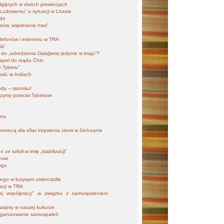
eligijnych w dwóch prowincjach
 Ludowemu” o sytuacji w Lhasie
mdo
tów, wspierania mas”
elefonów i internetu w TRA
ść
do „odrodzenia Dalajlamy jedynie w kraju”?
apel do rządu Chin
o Tybetu”
ali, w Indiach
ady – ratunku!
zymy przeciw Tybetowi
ana
mocą dla ofiar trzęsienia ziemi w Sichuanie
ze szkół w imię „stabilizacji”
gowi
ngu
zego w krzywym zwierciadle
acji w TRA
wej współpracy” w związku z samospaleniem
rwajmy w naszej kulturze
 organizowanie samospaleń