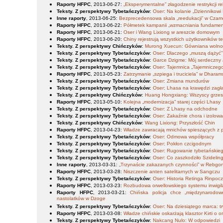
Raporty HFPC
, 2013-06-27
:
„Eksperymentalne” złagodzenie restrykcji r
Teksty. Z perspektywy Tybetańczyków
:
Oser: Na kolanie „Dziennikowi
Inne raporty
, 2013-06-25
:
Bezprecedensowa skala „reedukacji” w Cza
Raporty HFPC
, 2013-06-22
:
Półmetek kampanii „wzmacniania fundamen
Raporty HFPC
, 2013-06-21
:
Oser i Wang Lixiong w areszcie domowym
Raporty HFPC
, 2013-06-20
:
Chiny rejestrują wszystkich użytkowników t
Teksty. Z perspektywy Chińczyków
:
Murong Xuecun: Gówniana wolno
Teksty. Z perspektywy Tybetańczyków
:
Oser: Dlaczego „muszą dążyć” 
Teksty. Z perspektywy Tybetańczyków
:
Garce Dzigme: Mój serdeczny 
Teksty. Z perspektywy Tybetańczyków
:
Oser: Tajemnica „Tajemniczeg
Raporty HFPC
, 2013-05-23
:
Zatrzymanie „szpiega i truciciela” w Dharams
Teksty. Z perspektywy Tybetańczyków
:
Oser: Zmiana mundurów
Teksty. Z perspektywy Tybetańczyków
:
Oser: Lhasa na krawędzi zagł
Teksty. Z perspektywy Chińczyków
:
Huang Hongxiang: Wszyscy grzes
Raporty HFPC
, 2013-05-10
:
Kolejna „modernizacja” starej części Lhasy
Teksty. Z perspektywy Tybetańczyków
:
Oser: Z Lhasy na odchodne
Teksty. Z perspektywy Tybetańczyków
:
Oser: Zakaźnie chora i izolow
Teksty. Z perspektywy Chińczyków
:
Wang Lixiong: Przyszłość Chin
Raporty HFPC
, 2013-04-23
:
Władze zawracają mnichów spieszących z po
Teksty. Z perspektywy Tybetańczyków
:
Oser: Odmowa współpracy
Teksty. Z perspektywy Tybetańczyków
:
Oser: Pokłon czcigodnym
Teksty. Z perspektywy Tybetańczyków
:
Oser: Rugowanie tybetańskiego 
Teksty. Z perspektywy Tybetańczyków
:
Oser: Co zaszkodziło Szidelin
Inne raporty
, 2013-03-31
:
„Trzynaście zakazanych czynności” w Rebgo
Raporty HFPC
, 2013-03-28
:
Niszczenie anten satelitarnych w Sangczu
Teksty. Z perspektywy Tybetańczyków
:
Oser: Historia Retinga Rinpoc
Raporty HFPC
, 2013-03-23
:
Rozbudowa orwellowskiego systemu inwigil
Raporty HFPC
, 2013-03-21
:
Chińska policja chce „międzynarodo
nastolatków w Dzoge
Teksty. Z perspektywy Tybetańczyków
:
Oser: Na dziesiątego marca: t
Raporty HFPC
, 2013-03-08
:
Władze chińskie oskarżają klasztor Kirti o
Teksty. Z perspektywy Tybetańczyków
:
Nakcang Nulo: W odpowiedzi