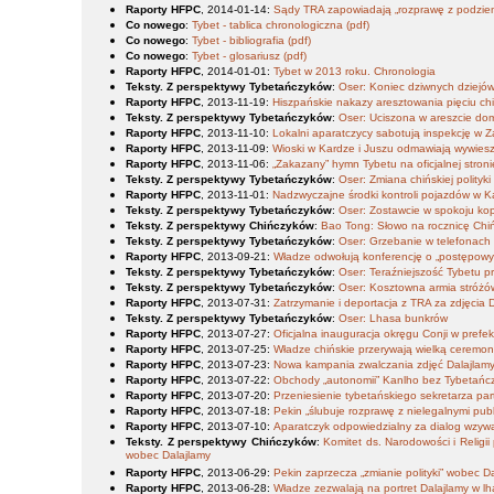
Raporty HFPC
, 2014-01-14
:
Sądy TRA zapowiadają „rozprawę z podziem
Co nowego
:
Tybet - tablica chronologiczna (pdf)
Co nowego
:
Tybet - bibliografia (pdf)
Co nowego
:
Tybet - glosariusz (pdf)
Raporty HFPC
, 2014-01-01
:
Tybet w 2013 roku. Chronologia
Teksty. Z perspektywy Tybetańczyków
:
Oser: Koniec dziwnych dziejó
Raporty HFPC
, 2013-11-19
:
Hiszpańskie nakazy aresztowania pięciu c
Teksty. Z perspektywy Tybetańczyków
:
Oser: Uciszona w areszcie d
Raporty HFPC
, 2013-11-10
:
Lokalni aparatczycy sabotują inspekcję w Z
Raporty HFPC
, 2013-11-09
:
Wioski w Kardze i Juszu odmawiają wywiesz
Raporty HFPC
, 2013-11-06
:
„Zakazany” hymn Tybetu na oficjalnej stronie 
Teksty. Z perspektywy Tybetańczyków
:
Oser: Zmiana chińskiej polityk
Raporty HFPC
, 2013-11-01
:
Nadzwyczajne środki kontroli pojazdów w K
Teksty. Z perspektywy Tybetańczyków
:
Oser: Zostawcie w spokoju kop
Teksty. Z perspektywy Chińczyków
:
Bao Tong: Słowo na rocznicę Chiń
Teksty. Z perspektywy Tybetańczyków
:
Oser: Grzebanie w telefonach
Raporty HFPC
, 2013-09-21
:
Władze odwołują konferencję o „postępowym
Teksty. Z perspektywy Tybetańczyków
:
Oser: Teraźniejszość Tybetu 
Teksty. Z perspektywy Tybetańczyków
:
Oser: Kosztowna armia stróżów 
Raporty HFPC
, 2013-07-31
:
Zatrzymanie i deportacja z TRA za zdjęcia 
Teksty. Z perspektywy Tybetańczyków
:
Oser: Lhasa bunkrów
Raporty HFPC
, 2013-07-27
:
Oficjalna inauguracja okręgu Conji w prefe
Raporty HFPC
, 2013-07-25
:
Władze chińskie przerywają wielką ceremon
Raporty HFPC
, 2013-07-23
:
Nowa kampania zwalczania zdjęć Dalajlam
Raporty HFPC
, 2013-07-22
:
Obchody „autonomii” Kanlho bez Tybetańc
Raporty HFPC
, 2013-07-20
:
Przeniesienie tybetańskiego sekretarza par
Raporty HFPC
, 2013-07-18
:
Pekin „ślubuje rozprawę z nielegalnymi pub
Raporty HFPC
, 2013-07-10
:
Aparatczyk odpowiedzialny za dialog wzywa 
Teksty. Z perspektywy Chińczyków
:
Komitet ds. Narodowości i Religii
wobec Dalajlamy
Raporty HFPC
, 2013-06-29
:
Pekin zaprzecza „zmianie polityki” wobec D
Raporty HFPC
, 2013-06-28
:
Władze zezwalają na portret Dalajlamy w 