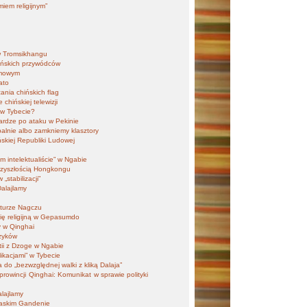
iem religijnym”
w Tromsikhangu
hińskich przywódców
omowym
ato
ania chińskich flag
chińskiej telewizji
i w Tybecie?
ardze po ataku w Pekinie
alnie albo zamkniemy klasztory
skiej Republiki Ludowej
 intelektualiście” w Ngabie
przyszłością Hongkongu
„stabilizacji”
Dalajlamy
kturze Nagczu
ię religijną w Gepasumdo
y w Qinghai
zyków
tii z Dzoge w Ngabie
likacjami” w Tybecie
do „bezwzględnej walki z kliką Dalaja”
 prowincji Qinghai: Komunikat w sprawie polityki
alajlamy
lhaskim Gandenie