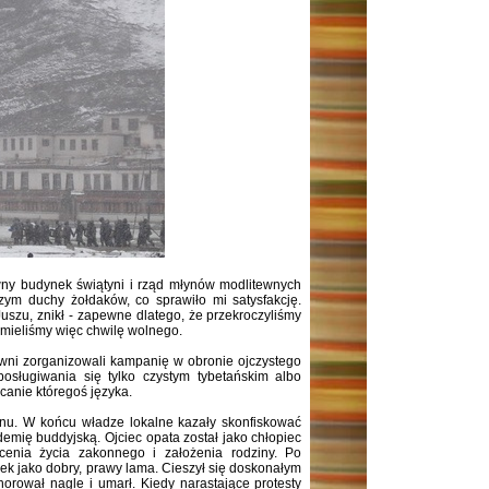
wny budynek świątyni i rząd młynów modlitewnych
zym duchy żołdaków, co sprawiło mi satysfakcję.
uszu, znikł - zapewne dlatego, że przekroczyliśmy
, mieliśmy więc chwilę wolnego.
wni zorganizowali kampanię w obronie ojczystego
posługiwania się tylko czystym tybetańskim albo
canie któregoś języka.
onu. W końcu władze lokalne kazały skonfiskować
demię buddyjską. Ojciec opata został jako chłopiec
enia życia zakonnego i założenia rodziny. Po
unek jako dobry, prawy lama. Cieszył się doskonałym
orował nagle i umarł. Kiedy narastające protesty