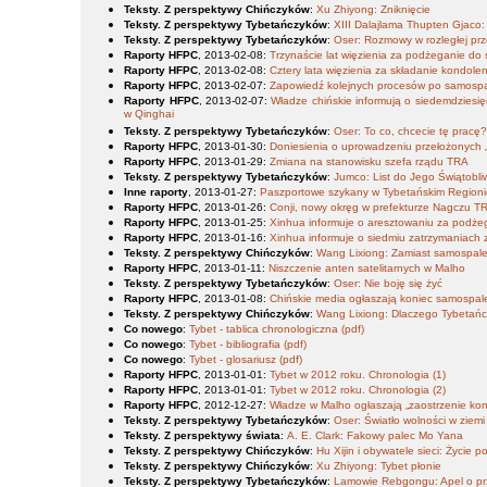
Teksty. Z perspektywy Chińczyków
:
Xu Zhiyong: Zniknięcie
Teksty. Z perspektywy Tybetańczyków
:
XIII Dalajlama Thupten Gjaco:
Teksty. Z perspektywy Tybetańczyków
:
Oser: Rozmowy w rozległej prz
Raporty HFPC
, 2013-02-08
:
Trzynaście lat więzienia za podżeganie do
Raporty HFPC
, 2013-02-08
:
Cztery lata więzienia za składanie kondole
Raporty HFPC
, 2013-02-07
:
Zapowiedź kolejnych procesów po samosp
Raporty HFPC
, 2013-02-07
:
Władze chińskie informują o siedemdziesi
w Qinghai
Teksty. Z perspektywy Tybetańczyków
:
Oser: To co, chcecie tę pracę
Raporty HFPC
, 2013-01-30
:
Doniesienia o uprowadzeniu przełożonych „
Raporty HFPC
, 2013-01-29
:
Zmiana na stanowisku szefa rządu TRA
Teksty. Z perspektywy Tybetańczyków
:
Jumco: List do Jego Świątobl
Inne raporty
, 2013-01-27
:
Paszportowe szykany w Tybetańskim Region
Raporty HFPC
, 2013-01-26
:
Conji, nowy okręg w prefekturze Nagczu T
Raporty HFPC
, 2013-01-25
:
Xinhua informuje o aresztowaniu za podż
Raporty HFPC
, 2013-01-16
:
Xinhua informuje o siedmiu zatrzymaniach
Teksty. Z perspektywy Chińczyków
:
Wang Lixiong: Zamiast samospal
Raporty HFPC
, 2013-01-11
:
Niszczenie anten satelitarnych w Malho
Teksty. Z perspektywy Tybetańczyków
:
Oser: Nie boję się żyć
Raporty HFPC
, 2013-01-08
:
Chińskie media ogłaszają koniec samospa
Teksty. Z perspektywy Chińczyków
:
Wang Lixiong: Dlaczego Tybetańc
Co nowego
:
Tybet - tablica chronologiczna (pdf)
Co nowego
:
Tybet - bibliografia (pdf)
Co nowego
:
Tybet - glosariusz (pdf)
Raporty HFPC
, 2013-01-01
:
Tybet w 2012 roku. Chronologia (1)
Raporty HFPC
, 2013-01-01
:
Tybet w 2012 roku. Chronologia (2)
Raporty HFPC
, 2012-12-27
:
Władze w Malho ogłaszają „zaostrzenie kont
Teksty. Z perspektywy Tybetańczyków
:
Oser: Światło wolności w ziemi
Teksty. Z perspektywy świata
:
A. E. Clark: Fakowy palec Mo Yana
Teksty. Z perspektywy Chińczyków
:
Hu Xijin i obywatele sieci: Życie 
Teksty. Z perspektywy Chińczyków
:
Xu Zhiyong: Tybet płonie
Teksty. Z perspektywy Tybetańczyków
:
Lamowie Rebgongu: Apel o p