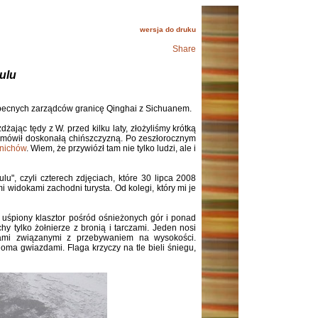
wersja do druku
Share
ulu
becnych zarządców granicę Qinghai z Sichuanem.
żając tędy z W. przed kilku laty, złożyliśmy krótką
 i mówił doskonałą chińszczyzną. Po zeszłorocznym
nichów
. Wiem, że przywiózł tam nie tylko ludzi, ale i
u", czyli czterech zdjęciach, które 30 lipca 2008
i widokami zachodni turysta. Od kolegi, który mi je
 uśpiony klasztor pośród ośnieżonych gór i ponad
hy tylko żołnierze z bronią i tarczami. Jeden nosi
ami związanymi z przebywaniem na wysokości.
oma gwiazdami. Flaga krzyczy na tle bieli śniegu,