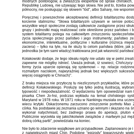
modnych politologów, a zwłaszcza ekspertów od spraw chińskich, 
Republikę Ludową, nie używając tego słowa. Nie jest to, trzeba po
północny, nie posługując się słowem “lód”, albo Saharę, nie wspomin
Poręcznej i powszechnie akceptowanej definicji totalitaryzmu do
korzenie stalinizmu: “Słowa totalitaryzm używam w sensie poto
wszystkie więzi społeczne zostają całkowicie zastąpione przez stru
grupy i jednostki mają realizować cele określone przez państwo i 
system totalitarny polega na całkowitym zniszczeniu społeczeńst
życia społecznego przez państwo i jego instrumenty; państwo ze
ekonomiczne, intelektualne, polityczne i kulturalne (różnica mi
zaciera) – tylko na tyle, na ile służy to celom państwa (które, ja
jednostka (w tym sami władcy) traktowana jest jak własność państwa”
Kołakowski dodaje, że tego ideału nigdy nie udało się w pełni zreal
zapewne nie mógłby istnieć. Uważa jednak, iż sowieci, Chińczycy i 
formy życia uparcie opierają się systemowi – np. relacje rodzin
rozmaitym naciskom, najwyraźniej jednak bez większych sukcesó
więcej osiągnięto w Chinach)”.
Z braku miejsca nie przytoczę tu niezliczonych przykładów, które p
definicji Kołakowskiego. Posłużę się tylko jedną ilustracją, wybran
typowość i niepodważalność. O wydarzeniu tym opowiedział nam 
pisarka Chen Jo-hsi, podczas wykładu na temat chińskiego sy
Maryland w 1978 roku. W 1971 roku w Nankingu musiała ona uczestn
wiecu krytyki. Oskarżonemu zarzucono zniszczenie portretu Mao 
córka. Na podstawie jej zeznania uznano go winnym i skazano na śmi
wykonał natychmiast, bez żadnego prawa do apelacji, pluton 
Publicznie wyrzekła się jakichkolwiek związków z martwym już mę
dobrą córką partii”, powiedziała na koniec.
Nie było to zdarzenie wyjątkowe ani przypadkowe. Zaplanowano je i
z największych miast Chin. Podobne “epizody” towarzyszyły więks