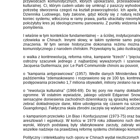
przywódcach komunistycznych, których upokarzano, prześladowa
kulturalnej. Ci, którym cudem udało się umknąć z paszczy wyhodo
potrzebę stworzenia czegoś na kształt praworządności. Ich apele, 
Dziennika Ludowego, były żałosne, gdyż kłóciły się z naturą re
koniec systemu; wtłoczona w ramy prawa, partia utraciłaby nieomy
położyłyby kres jej ideologicznemu panowaniu. Z punktu widzenia 
pomyślenia.
I właśnie w tym kontekście fundamentalnej – a ściślej, instytucjonal
człowieka w Chinach. Innymi słowy, w takim systemie samo poj
znaczenia. W tym sensie historyczne dokonania reżimu można
komunistycznego z narodem chińskim. Przywołajmy tu, jako ilustrację,
o walka z kontrrewolucją, reforma rolna, kampanie “trzech” i “pięci
ostrożny szacunek jednego z najbardziej wyważonych i szanowa
Jacquesa Guillermaza; por. Le Parti Communiste chinois au pouvoir, 
o “kampania antyprawicowa” (1957). Wedle danych Ministerstwa 
października “zdemaskowano i rozprawiono się ze 100 tys. kontrrew
postępowania przeciwko 1,7 miliona obywateli, miliony zesłano na w
o “rewolucja kulturalna” (1966-69). Do tej pory nie mamy dokład
ogromne. W ostatnim wywiadzie, jakiego udzielił Edgarowi Sno
sensacyjne doniesienia zachodnich dziennikarzy są igraszką wobec
zebrać dokładniejsze dane, które udostępnia się czasem na szczeb
Guangdongu). Faktyczna skala zbrodni zaczęła się wyłaniać podcza
o kampaniom przeciwko Lin Biao i Konfucjuszowi (1973-75) oraz ba
aresztowań i egzekucji. W końcu w 1979 roku zdławiono ruch demo
wyroki, których podstawą były sfabrykowane zarzuty, zabrały wie
wszelkie nadzieje na prawdziwą reformę systemu chińskiego komun
Polityczny i intelektualny ruch oporu w Chinach wydał niezliczonyc