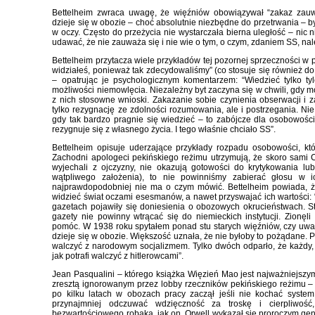
Bettelheim zwraca uwagę, że więźniów obowiązywał “zakaz zauw
dzieje się w obozie – choć absolutnie niezbędne do przetrwania – by
w oczy. Często do przeżycia nie wystarczała bierna uległość – nic n
udawać, że nie zauważa się i nie wie o tym, o czym, zdaniem SS, nal
Bettelheim przytacza wiele przykładów tej pozornej sprzeczności w
widziałeś, ponieważ tak zdecydowaliśmy” (co stosuje się również d
– opatrując je psychologicznym komentarzem: “Wiedzieć tylko tyl
możliwości niemowlęcia. Niezależny byt zaczyna się w chwili, gdy
z nich stosowne wnioski. Zakazanie sobie czynienia obserwacji i 
tylko rezygnację ze zdolności rozumowania, ale i postrzegania. Nie p
gdy tak bardzo pragnie się wiedzieć – to zabójcze dla osobowości. (
rezygnuje się z własnego życia. I tego właśnie chciało SS”.
Bettelheim opisuje uderzające przykłady rozpadu osobowości, któ
Zachodni apologeci pekińskiego reżimu utrzymują, że skoro sami C
wyjechali z ojczyzny, nie okazują gotowości do krytykowania lu
wątpliwego założenia), to nie powinniśmy zabierać głosu w i
najprawdopodobniej nie ma o czym mówić. Bettelheim powiada, ż
widzieć świat oczami esesmanów, a nawet przyswajać ich wartości:
gazetach pojawiły się doniesienia o obozowych okrucieństwach. S
gazety nie powinny wtrącać się do niemieckich instytucji. Zionęli
pomóc. W 1938 roku spytałem ponad stu starych więźniów, czy uważ
dzieje się w obozie. Większość uznała, że nie byłoby to pożądane. Py
walczyć z narodowym socjalizmem. Tylko dwóch odparło, że każdy, 
jak potrafi walczyć z hitlerowcami”.
Jean Pasqualini – którego książka Więzień Mao jest najważniejszy
zresztą ignorowanym przez lobby rzeczników pekińskiego reżimu 
po kilku latach w obozach pracy zaczął jeśli nie kochać system
przynajmniej odczuwać wdzięczność za troskę i cierpliwoś
bezwartościowego robaka, jak on. Orwell wykazał się proroczym ge