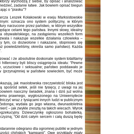
którzy wychodzą z siebie, by opisać i analizować
wiedzieć, zadanie łatwe. Jak bowiem opisać biegun
ając o “piasku”?
starcza Leszek Kołakowski w eseju Marksistowskie
cznym: oznacza ono system polityczny, w którym
ktury narzucone przez państwo, w którym wszystkie
będące celami tego państwa. Innymi słowy, idealny
wa obywatelskiego, na zastąpieniu wszelkich form
zwala i nakazuje wszelkie działania człowieka –
ędzy tym, co dozwolone i nakazane, stopniowo się
k już powiedzieliśmy, określa samo państwo). Każda
.
izować i że absolutnie doskonale system totalitarny
hitlerowcy byli bliscy osiągnięcia ideału: “Pewne
ne, uczuciowe i seksualne; państwo poddawało je
w (przynajmniej w państwie sowieckim, być może
okazują, jak maoistowska rzeczywistość bliska jest
ą spośród setek, jeśli nie tysięcy, z uwagi na jej
bowiem naoczny świadek, znana i dziś już wolna
stemu prawnego, wygłoszonego na Uniwersytecie
iczyć wraz z tysiącami innych ludzi w publicznym
Zedonga; wydała go jego własna, dwunastoletnia
erć – jak zwykle zresztą na takich wiecach. Wyrok
egzekucyjny. Dziewczynkę ogłoszono bohaterką.
żczyzną; “Od dziś całym sercem i całą duszą będę
 starannie odegrano dla ogromnej publiki w jednym
zości chińskich “kampanii”. Owe przykłady miały