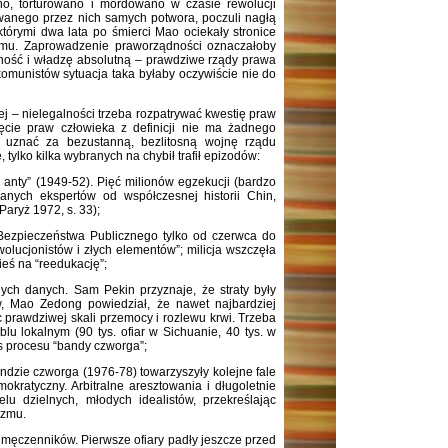
no, torturowano i mordowano w czasie rewolucji
wanego przez nich samych potwora, poczuli nagłą
którymi dwa lata po śmierci Mao ociekały stronice
żimu. Zaprowadzenie praworządności oznaczałoby
lność i władzę absolutną – prawdziwe rządy prawa
komunistów sytuacja taka byłaby oczywiście nie do
nej – nielegalności trzeba rozpatrywać kwestię praw
ęcie praw człowieka z definicji nie ma żadnego
 uznać za bezustanną, bezlitosną wojnę rządu
 tylko kilka wybranych na chybił trafił epizodów:
u anty” (1949-52). Pięć milionów egzekucji (bardzo
nych ekspertów od współczesnej historii Chin,
Paryż 1972, s. 33);
Bezpieczeństwa Publicznego tylko od czerwca do
olucjonistów i złych elementów”; milicja wszczęła
ieś na “reedukację”;
nych danych. Sam Pekin przyznaje, że straty były
w, Mao Zedong powiedział, że nawet najbardziej
 prawdziwej skali przemocy i rozlewu krwi. Trzeba
lu lokalnym (90 tys. ofiar w Sichuanie, 40 tys. w
s procesu “bandy czworga”;
ndzie czworga (1976-78) towarzyszyły kolejne fale
kratyczny. Arbitralne aresztowania i długoletnie
lu dzielnych, młodych idealistów, przekreślając
izmu.
h męczenników. Pierwsze ofiary padły jeszcze przed