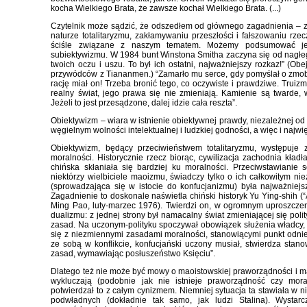
kocha Wielkiego Brata, że zawsze kochał Wielkiego Brata. (...)
Czytelnik może sądzić, że odszedłem od głównego zagadnienia – 
naturze totalitaryzmu, zakłamywaniu przeszłości i fałszowaniu rze
ściśle związane z naszym tematem. Możemy podsumować je s
subiektywizmu. W 1984 bunt Winstona Smitha zaczyna się od nagłego
twoich oczu i uszu. To był ich ostatni, najważniejszy rozkaz!” (Ob
przywódców z Tiananmen.) “Zamarło mu serce, gdy pomyślał o zmobi
rację miał on! Trzeba bronić tego, co oczywiste i prawdziwe. Truizm
realny świat, jego prawa się nie zmieniają. Kamienie są twarde,
Jeżeli to jest przesądzone, dalej idzie cała reszta”.
Obiektywizm – wiara w istnienie obiektywnej prawdy, niezależnej od 
węgielnym wolności intelektualnej i ludzkiej godności, a więc i najw
Obiektywizm, będący przeciwieństwem totalitaryzmu, występuje
moralności. Historycznie rzecz biorąc, cywilizacja zachodnia kła
chińska skłaniała się bardziej ku moralności. Przeciwstawianie 
niektórzy wielbiciele maoizmu, świadczy tylko o ich całkowitym n
(sprowadzająca się w istocie do konfucjanizmu) była najważniejs
Zagadnienie to doskonale naświetla chiński historyk Yu Ying-shih (“A
Ming Pao, luty-marzec 1976). Twierdzi on, w ogromnym uproszczen
dualizmu: z jednej strony był namacalny świat zmieniającej się polit
zasad. Na uczonym-polityku spoczywał obowiązek służenia władcy, 
się z niezmiennymi zasadami moralności, stanowiącymi punkt odnies
ze sobą w konflikcie, konfucjański uczony musiał, stwierdza stan
zasad, wymawiając posłuszeństwo Księciu”.
Dlatego też nie może być mowy o maoistowskiej praworządności i ma
wykluczają (podobnie jak nie istnieje praworządność czy mor
potwierdzał to z całym cynizmem. Niemniej sytuacja ta stawiała w 
podwładnych (dokładnie tak samo, jak ludzi Stalina). Wysta