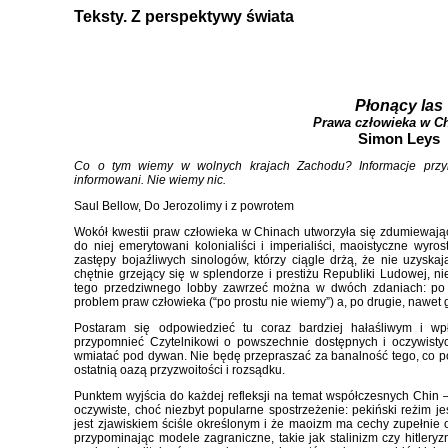
Teksty. Z perspektywy świata
Płonący las
Prawa człowieka w C
Simon Leys
Co o tym wiemy w wolnych krajach Zachodu? Informacje przyn
informowani. Nie wiemy nic.
Saul Bellow, Do Jerozolimy i z powrotem
Wokół kwestii praw człowieka w Chinach utworzyła się zdumiewając
do niej emerytowani kolonialiści i imperialiści, maoistyczne wyros
zastępy bojaźliwych sinologów, którzy ciągle drżą, że nie uzyskają
chętnie grzejący się w splendorze i prestiżu Republiki Ludowej, ni
tego przedziwnego lobby zawrzeć można w dwóch zdaniach: po 
problem praw człowieka (“po prostu nie wiemy”) a, po drugie, nawet g
Postaram się odpowiedzieć tu coraz bardziej hałaśliwym i wp
przypomnieć Czytelnikowi o powszechnie dostępnych i oczywisty
wmiatać pod dywan. Nie będę przepraszać za banalność tego, co p
ostatnią oazą przyzwoitości i rozsądku.
Punktem wyjścia do każdej refleksji na temat współczesnych Chin 
oczywiste, choć niezbyt popularne spostrzeżenie: pekiński reżim jes
jest zjawiskiem ściśle określonym i że maoizm ma cechy zupełnie ob
przypominając modele zagraniczne, takie jak stalinizm czy hitleryzm