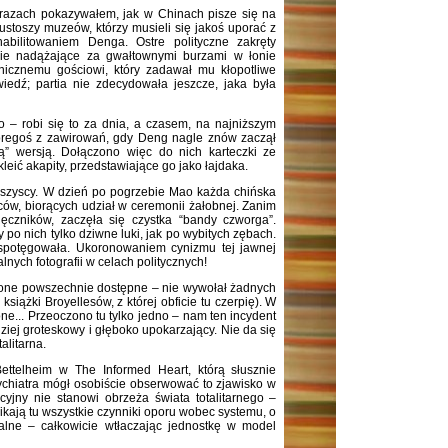
obrazach pokazywałem, jak w Chinach pisze się na
ustoszy muzeów, którzy musieli się jakoś uporać z
abilitowaniem Denga. Ostre polityczne zakręty
nie nadążające za gwałtownymi burzami w łonie
nicznemu gościowi, który zadawał mu kłopotliwe
iedź; partia nie zdecydowała jeszcze, jaka była
 – robi się to za dnia, a czasem, na najniższym
óregoś z zawirowań, gdy Deng nagle znów zaczął
ą” wersją. Dołączono więc do nich karteczki ze
eić akapity, przedstawiające go jako łajdaka.
a wszyscy. W dzień po pogrzebie Mao każda chińska
ów, biorących udział w ceremonii żałobnej. Zanim
ięczników, zaczęła się czystka “bandy czworga”.
o nich tylko dziwne luki, jak po wybitych zębach.
ko spotęgowała. Ukoronowaniem cynizmu tej jawnej
lnych fotografii w celach politycznych!
y one powszechnie dostępne – nie wywołał żadnych
iążki Broyellesów, z której obficie tu czerpię). W
... Przeoczono tu tylko jedno – nam ten incydent
iej groteskowy i głęboko upokarzający. Nie da się
alitarna.
Bettelheim w The Informed Heart, którą słusznie
sychiatra mógł osobiście obserwować to zjawisko w
cyjny nie stanowi obrzeża świata totalitarnego –
nikają tu wszystkie czynniki oporu wobec systemu, o
alne – całkowicie wtłaczając jednostkę w model