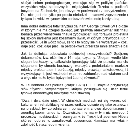
służyć celom pedagogicznym, wpisując się w politykę państw
wszystkich więzi społecznych i międzyludzkich. Trzeba tu podkreśl
incydent na Zachodzie, jest niczym w porównaniu z obrzydzeniem,
Dla nich jest nie tylko po prostu nieludzki – stanowi zaprzeczenie 
tysiąca lat widzi w synowskim posłuszeństwie cnotę kardynalną.
Inna dobrą definicję totalitaryzmu dał nam George Orwell (W Hołdzie K
w którym nie ma czegoś takiego, jak “prawda obiektywna” lub “nau
będąca przeciwieństwem “nauki żydowskiej”, lub “prawda proletari
tej szkoły myślenia jest koszmarny świat, w którym przywódca lub rz
przeszłość. Jeśli wódz mówi, że to i to nigdy się nie wydarzyło – cóż
daje pięć, cóż, daje pięć. Ta perspektywa przeraża mnie znacznie ba
Jak ta definicja odpowiada pekińskiej rzeczywistości? Spójr
dokumentów, tzw. okólniku z 16 maja, czytamy: “Slogan, wedle któ
slogan burżuazyjny, całkowicie ignorujący fakt, że prawda ma ch
sloganem, by chronić burżuazję, walczyć z proletariatem, mark
między proletariatem i burżuazją, między prawdą marksistowską i
wyzyskującymi, jeśli wschodni wiatr nie zatriumfuje nad wiatrem za
a więc nie może być między nimi żadnej równości”.
W Le Bonheur des pierres (Paryż 1978) C. i J. Broyelle przytaczają
słów “Żydzi” i “antysemityzm”, którymi posługiwał się Hitler, te
typową ortodoksyjną maksymę maoistowską.
“Dwa i dwa daje pięć”. W chińskich mediach roi się wprost od 
kulturalnej i rehabilitację jej przeciwników opisuje się jako ostatec
na przykład, był zbrodniarzem, bohaterem, znowu zbrodniarzem i
agentką kuomintangu itd. Oczywiście, nie ma w tym nic nowego. Sł
procesów moskiewskich i pamiętamy, że Trocki był agentem Hitlera
skórze, dobrze to zanalizował: potworność kłamstwa ma właśnie
zdolność krytycznego myślenia.