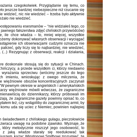
ażania czegokolwiek. Przyglądanie się temu, co
ło jeszcze bardziej niebezpieczne niż rzucanie się
ie widzieć, nic nie wiedzieć – trzeba było aktywnie
eżało nie wiedzieć.
 postępowaniu esesmanów – “nie widziałeś tego, co
o jawnego fałszerstwa zdjęć chińskich przywódców)
e, ile chce władza – to, mniej więcej, wszystkie
 możemy dokonywać własnych obserwacji i wyciągać
zastąpienie ich obserwacjami cudzymi oznacza nie
atrzeć, gdy liczy się to najbardziej, nie wiedzieć,
...) Rezygnując z obserwacji, reakcji i działania,
re doskonale stosują się do sytuacji w Chinach.
hińczycy, a przede wszystkim ci, którzy niedawno
b wyrażania sprzeciwu (wrócimy jeszcze do tego
ch imieniu, wnioskując z owego milczenia, że
e więźniowie obozów koncentracyjnych zaczynali
 “W pewnym okresie w angielskich i amerykańskich
tarzy więźniowie mówili wówczas, że zagraniczne
 nienawiścią do dziennikarzy, którzy próbowali im
ają, że zagraniczne gazety powinny opisać to, co
tałem też, czy wstąpiliby do zagranicznej armii, by
komu uda się uciec z Niemiec, powinien najlepiej
m świadectwem z chińskiego gułagu, pieczołowicie
– zwraca uwagę na podobne zjawisko. Wyznaje, że
, który metodycznie niszczył jego osobowość, to
ć, z jaką władze starały się reedukować tak
niuszem, każąc Winstonowi Smithowi zrozumieć, że