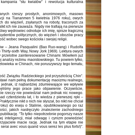
ampania “stu kwiatów” i rewolucja kulturalna
ranych rzeszy prostych, anonimowych, masowo
racji na Tiananmen 5 kwietnia 1976 roku), owych
ch do więzień, zsyłanych na roboty, traconych za
. Nikt ich nie zauważa. Nigdy nie trafiają na pierwsze
ekliwy wędrowiec odnotuje ich imię, spisze tragiczną
ysydentów politycznych, do więzień i obozów pracy
ość wobec swego kościoła i swojej religii.
ków – Jeana Pasqualini (Bao Ruo-wang) i Rudolfa
 Thirty-sixth Way, Nowy Jork 1969). Lektura owych
y przelotne zainteresowanie Chinami. Mówiłem już
j analizy reżimu maoistowskiego. Tu powiem tylko,
człowieka w Chinach, nie poruszywszy tego tematu,
ość Związku Radzieckiego jest przyszłością Chin”.
dstawi nam pełną dokumentację maoizmu realnego,
y jednak, iż najbardziej zdumiewające we wpływie
ęliśmy jego prace jako objawienie. Oczywiście,
cie rzeczy nie powiedział nam jednak nic nowego.
 czterdziestu lat, i to wiedza z pierwszej ręki –
raktycznie nikt o nich nie słyszał, bo nikt nie chciał
roku) do eseju o Stalinie, opublikowanego po raz
ci, jakich nastręczyło znalezienie zachodniego
 publikację. “To tylko niepotrzebnie pogorszy nasze
ej inteligencji, miał odwagę i cynizm powiedzieć
rzyjaciele macie rację. Jednak na tym etapie nie
erai avec vous quand vous serez les plus forts!)”.