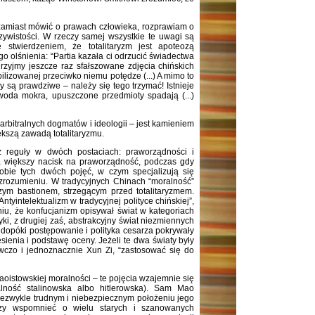
zamiast mówić o prawach człowieka, rozprawiam o
czywistości. W rzeczy samej wszystkie te uwagi są
twierdzeniem, że totalitaryzm jest apoteozą
 olśnienia: “Partia kazała ci odrzucić świadectwa
ejrzyjmy jeszcze raz sfałszowane zdjęcia chińskich
lizowanej przeciwko niemu potędze (...) A mimo to
y są prawdziwe – należy się tego trzymać! Istnieje
 woda mokra, upuszczone przedmioty spadają (...)
arbitralnych dogmatów i ideologii – jest kamieniem
iększą zawadą totalitaryzmu.
 z reguły w dwóch postaciach: praworządności i
dła większy nacisk na praworządność, podczas gdy
sobie tych dwóch pojęć, w czym specjalizują się
iezrozumieniu. W tradycyjnych Chinach “moralność”
zym bastionem, strzegącym przed totalitaryzmem.
ntyintelektualizm w tradycyjnej polityce chińskiej”,
iu, że konfucjanizm opisywał świat w kategoriach
yki, z drugiej zaś, abstrakcyjny świat niezmiennych
dopóki postępowanie i polityka cesarza pokrywały
ienia i podstawę oceny. Jeżeli te dwa światy były
owczo i jednoznacznie Xun Zi, “zastosować się do
oistowskiej moralności – te pojęcia wzajemnie się
alność stalinowska albo hitlerowska). Sam Mao
niezwykle trudnym i niebezpiecznym położeniu jego
rczy wspomnieć o wielu starych i szanowanych