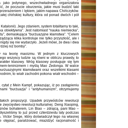
a jako jedynego, wszechwładnego organizatora
ić, że poczucie oburzenia, jakie musi budzić taki
 przerażeniem i lękiem, jakim napawa Chińczyków.
całej chińskiej kultury, która od ponad dwóch i pół
atalonii). Jego zdaniem, system totalitarny to taki,
ka obiektywna”. Jest natomiast “nauka niemiecka”,
atu”, demaskująca “burżuazyjne kłamstwa”. “Celem
ądząca klika kontroluje nie tylko przyszłość, ale i
, nigdy się nie wydarzyło. Jeżeli mówi, że dwa i dwa
rdziej niż bomby”.
zmy na teorię maoizmu. W jednym z kluczowych
rego wszyscy ludzie są równi w obliczu prawdy, to
arakter klasowy. Wróg klasowy posługuje się tym
sizmem-leninizmem i myślą Mao Zedonga. W walce
 burżuazyjnymi kłamstwami oraz wszelkimi klasami
chodnim, to wiatr zachodni pokona wiatr wschodni –
 cytat z Mein Kampf, pokazując, iż po zastąpieniu
rminami “burżuazja” i “antyhumanizm”, otrzymujemy
takich propozycji. Upadek przywódców rewolucji
zne zwycięstwo rewolucji kulturalnej. Deng Xiaoping,
 znów bohaterem, Lin Biao – zdrajcą, pani Mao –
yszeliśmy to już przed czterdziestu laty podczas
. Victor Srege, który doświadczył tego na własnej
 otępiać, paraliżować, miażdżyć racjonalność i