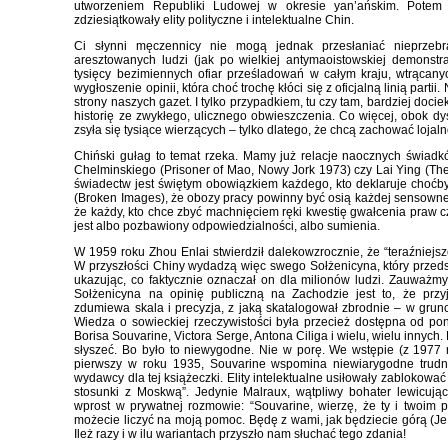
utworzeniem Republiki Ludowej w okresie yan’ańskim. Potem k
zdziesiątkowały elity polityczne i intelektualne Chin.
Ci słynni męczennicy nie mogą jednak przesłaniać nieprzeb
aresztowanych ludzi (jak po wielkiej antymaoistowskiej demonst
tysięcy bezimiennych ofiar prześladowań w całym kraju, wtrącany
wygłoszenie opinii, która choć trochę kłóci się z oficjalną linią partii
strony naszych gazet. I tylko przypadkiem, tu czy tam, bardziej doci
historię ze zwykłego, ulicznego obwieszczenia. Co więcej, obok d
zsyła się tysiące wierzących – tylko dlatego, że chcą zachować lojaln
Chiński gułag to temat rzeka. Mamy już relacje naocznych świad
Chelminskiego (Prisoner of Mao, Nowy Jork 1973) czy Lai Ying (The
świadectw jest świętym obowiązkiem każdego, kto deklaruje choćb
(Broken Images), że obozy pracy powinny być osią każdej sensowne
że każdy, kto chce zbyć machnięciem ręki kwestię gwałcenia praw 
jest albo pozbawiony odpowiedzialności, albo sumienia.
W 1959 roku Zhou Enlai stwierdził dalekowzrocznie, że “teraźniejsz
W przyszłości Chiny wydadzą więc swego Sołżenicyna, który prze
ukazując, co faktycznie oznaczał on dla milionów ludzi. Zauważm
Sołżenicyna na opinię publiczną na Zachodzie jest to, że przyj
zdumiewa skala i precyzja, z jaką skatalogował zbrodnie – w grun
Wiedza o sowieckiej rzeczywistości była przecież dostępna od ponad
Borisa Souvarine, Victora Serge, Antona Ciliga i wielu, wielu innych. P
słyszeć. Bo było to niewygodne. Nie w porę. We wstępie (z 1977 
pierwszy w roku 1935, Souvarine wspomina niewiarygodne trudnoś
wydawcy dla tej książeczki. Elity intelektualne usiłowały zablokować
stosunki z Moskwą”. Jedynie Malraux, wątpliwy bohater lewicując
wprost w prywatnej rozmowie: “Souvarine, wierzę, że ty i twoim p
możecie liczyć na moją pomoc. Będę z wami, jak będziecie górą (Je s
Ileż razy i w ilu wariantach przyszło nam słuchać tego zdania!