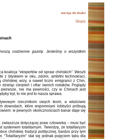
wersja do druku
Share
hinach
oszą codzienne gazety. Jesteśmy o wszystkim
a koalicja “ekspertów od spraw chińskich”. Weszli
tki z błyskiem w oku, zdolni, ambitni technokraci,
 chińskiej wizy, a nawet liczni emigranci z Chin,
e dzieląc cierpień i ofiar swoich rodaków. Poglądy
pierwsze, nie ma pewności, czy w Chinach jest
dyby był, to nie jest to nasza sprawa.
ływowym rzecznikom owych teorii, a właściwie
ch dowodach, które wspomniani lobbyści próbują
owiem: w pewnych okolicznościach banał staje się
– zwłaszcza dotyczącej praw człowieka – musi być
t systemem totalitarnym. Twierdzę, że totalitaryzm
ce chińskiej tradycji politycznej, bardzo przy tym
. “Totalitaryzm” stał się jednak pojęciem tabu dla