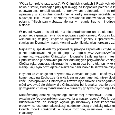
“Wódz kontroluje przeszłość”. W Chińskich cieniach i Rozbitych 
nowo historię, zwracając przy tym uwagę na kłopotliwe położenie k
odsuwaniem, rehabilitowaniem, ponownym potępianiem i re-reh
wprawiały w absolutne oszołomienie kadry niższego szczebla, 
rządzącej kliki. Pewien bezradny przewodnik odpowiedział zagra
pytania: “Niech pan wybaczy, ale na tym etapie trudno mi odpow
historia”.
W przepisywaniu historii nie ma nic ukradkowego ani potajemnego
poziomie, zaprasza nawet do współpracy publiczność. Podczas kt
wspinać się w górę, zdążono wydrukować gazety z “przestarzał
sławiącymi Denga hymnami, którymi czytelnik miał własnoręcznie zakl
Najbardziej spektakularny przykład tej praktyki zapamiętali chyb
gazeta publikowała zdjęcia długiego szeregu najwyższych przywódc
znane już wszystkim Chińczykom fotografie trafiły na łamy mies
Opublikowano je ponownie już bez odsuniętych przywódców. Zostały p
Ciężka ręka cenzora, niezgrabnie retuszująca tło, efekt ten tyl
manipulacji było późniejsze oskarżenie pani Mao o fałszowanie oficja
Incydent ze zniknięciem przywódców z owych fotografii – choć był
komentarzy na Zachodzie (z wyjątkiem wspomnianej już, niezwykłej ks
końcu postępowanie Chińczyków zawsze było dziwne i nieodgadnione
mógł wydawać się dziwny, dla Chińczyków był jednak znacznie bardz
go wyjaśnić chińską mentalnością – tłumaczy go tylko psychologia tot
Niezrównaną analizę psychologii totalitarnej przedstawił Bruno 
okrzyknięto “podręcznikiem przetrwania w naszej epoce”. Wielki p
Buchenwaldzie, do którego wysłali go hitlerowcy. Obóz koncentra
przeciwnie, jest jego najczystszą i najdoskonalszą projekcją, gdyż z
których mówił Kołakowski – relacje rodzinne, uczuciowe i seksu
totalitarny.